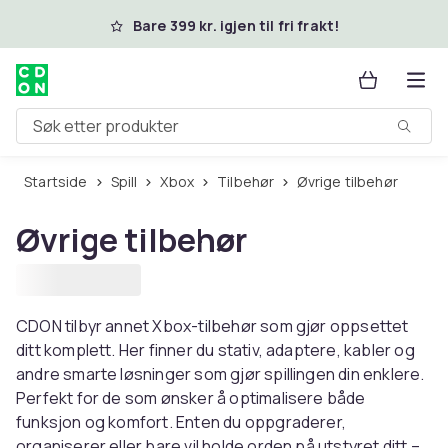
Hopp til hovedinnhold
Bare 399 kr. igjen til fri frakt!
Søk etter produkter
Startside
Spill
Xbox
Tilbehør
Øvrige tilbehør
Øvrige tilbehør
CDON tilbyr annet Xbox-tilbehør som gjør oppsettet
ditt komplett. Her finner du stativ, adaptere, kabler og
andre smarte løsninger som gjør spillingen din enklere.
Perfekt for de som ønsker å optimalisere både
funksjon og komfort. Enten du oppgraderer,
organiserer eller bare vil holde orden på utstyret ditt –