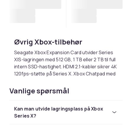
Øvrig Xbox-tilbehør
Seagate Xbox Expansion Card utvider Series
X|S-lagringen med 512 GB, 1 TB eller 2 TB til full
intern SSD-hastighet. HDMI 2.1-kabler sikrer 4K
120fps-støtte på Series X. Xbox Chatpad med
QWERTY-tastatur gjør tekstinntasting enkel.
Vanlige spørsmål
Microsoft har investert massivt i Xbox-
økosystemet via oppkjøp av Activision
Blizzard, Bethesda og Obsidian. Xbox Game
Kan man utvide lagringsplass på Xbox
Studios har over 20 studioer som produserer
Series X?
eksklusivt innhold. Xbox Game Pass gir tilgang
til hundrevis av spill for en månedlig betaling.