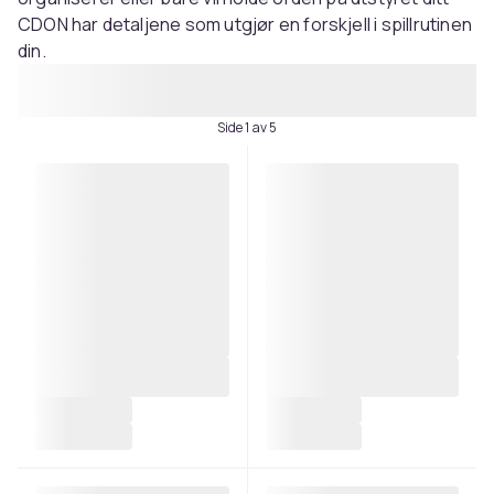
CDON har detaljene som utgjør en forskjell i spillrutinen
din.
Side 1 av 5