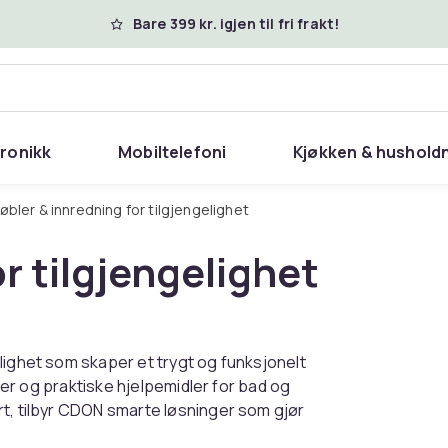
Bare 399 kr. igjen til fri frakt!
tronikk
Mobiltelefoni
Kjøkken & hushold
Møbler & innredning for tilgjengelighet
r tilgjengelighet
lighet som skaper et trygt og funksjonelt
tter og praktiske hjelpemidler for bad og
rt, tilbyr CDON smarte løsninger som gjør