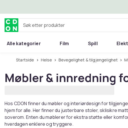
Hopp til hovedinnhold
Søk etter produkter
Alle kategorier
Film
Spill
Elek
Startside
Helse
Bevegelighet & tilgjengelighet
Møbler & innredning fo
Hos CDON finner du møbler og interiørdesign for tilgjenge
hjem for alle. Her finner du justerbare stoler, sklisikre ma
soverom. Enten du møblerer for ekstra støtte eller komfo
hverdagen enklere og tryggere.