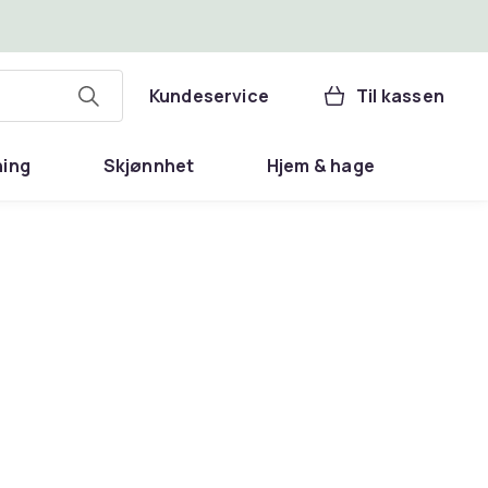
Kundeservice
Til kassen
ning
Skjønnhet
Hjem & hage