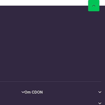
Om CDON
Om oss