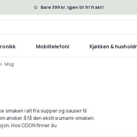
Bare 399 kr. igjen til fri frakt!
tronikk
Mobiltelefoni
Kjøkken & hushold
Msg
e smaken i alt fra supper og sauser til
 som ønsker å få den ekstra umami-smaken.
sjon. Hos CDON finner du