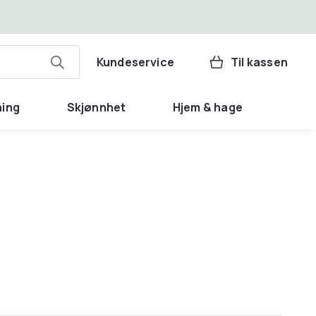
Kundeservice
Til kassen
ning
Skjønnhet
Hjem & hage