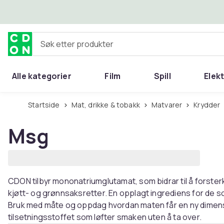
Hopp til hovedinnhold
Søk etter produkter
Alle kategorier
Film
Spill
Elek
Startside
Mat, drikke & tobakk
Matvarer
Krydder
Msg
CDON tilbyr mononatriumglutamat, som bidrar til å forsterk
kjøtt- og grønnsaksretter. En opplagt ingrediens for de
Bruk med måte og oppdag hvordan maten får en ny dimen
tilsetningsstoffet som løfter smaken uten å ta over.