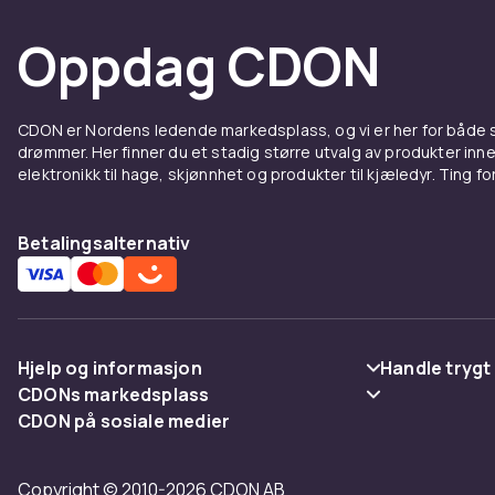
Oppdag CDON
CDON er Nordens ledende markedsplass, og vi er her for både
drømmer. Her finner du et stadig større utvalg av produkter inne
elektronikk til hage, skjønnhet og produkter til kjæledyr. Ting for 
Betalingsalternativ
Hjelp og informasjon
Handle trygt
CDONs markedsplass
Vanlige spørsmål
Betaling
CDON på sosiale medier
Merchant Help Center
Spor pakke
Levering
Copyright © 2010-2026 CDON AB
Angre & returner her
Vilkår & polic