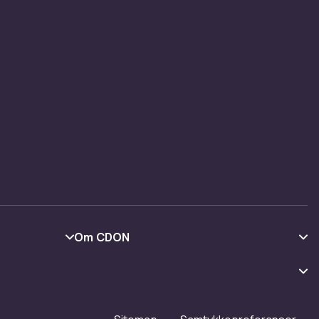
Om CDON
Om oss
Kundeanmeldelser
Jobbe på CDON