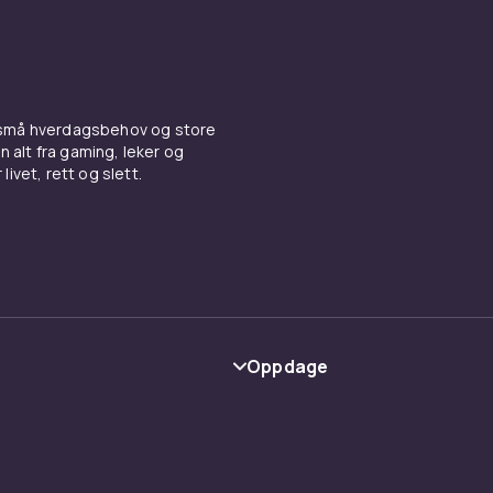
 små hverdagsbehov og store
n alt fra gaming, leker og
livet, rett og slett.
Oppdage
Kategorier
Varemerker
y
Guider