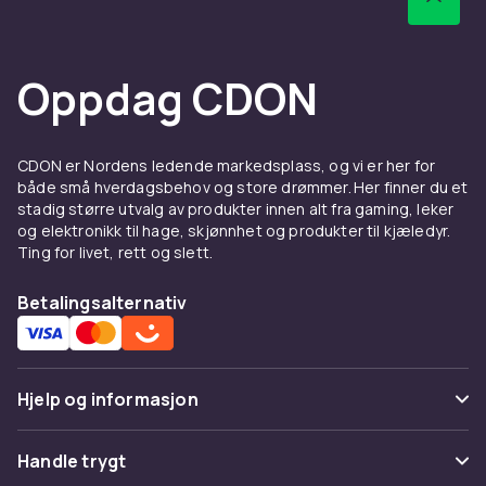
versjonen yter bedre. Forhåndsbestill digitalt
og spillet er klart fra midnatt på
lanseringsdagen.
Oppdag CDON
Har du ikke PS5 ennå? Se PlayStation 5-
konsoller.
Hos CDON finner du PlayStation-produkter til
CDON er Nordens ledende markedsplass, og vi er her for
konkurransedyktige priser med rask levering
både små hverdagsbehov og store drømmer. Her finner du et
stadig større utvalg av produkter innen alt fra gaming, leker
og enkel returrett.
og elektronikk til hage, skjønnhet og produkter til kjæledyr.
Ting for livet, rett og slett.
Betalingsalternativ
Hjelp og informasjon
Vanlige spørsmål
Handle trygt