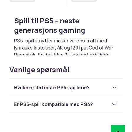
Spill til PS5 – neste
generasjons gaming
PS5-spill utnytter maskinvarens kraft med
lynraske lastetider, 4K og 120 fps. God of War
Ragnarök, Spider-Man 2, Horizon Forbidden
West, Final Fantasy XVI og Gran Turismo 7 er
Vanlige spørsmål
topeksempler. Med PlayStation Plus Extra og
Premium er hundrevis av PS5-spill inkludert i
abonnementet.
Hvilke er de beste PS5-spillene?
Velg riktig PS5-spill
Er PS5-spill kompatible med PS4?
Tenk på sjanger, solo- eller flerspillerinnhold
og om spillet er PS5-eksklusivt. PEGI-
aldersgrensen hjelper med aldersvalg. Cross-
gen-spill finnes til PS4 og PS5 – PS5-