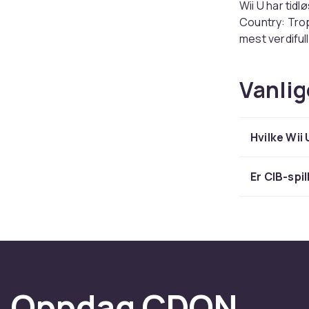
Wii U har tid
Country: Tropi
mest verdiful
Å saml
Vanlig
Spill i origin
og gir den sa
Hvilke Wii
Hos CDON finn
konkurransedy
Er CIB-spi
Se alle Wii U
Retro-gaming
samlerbørser
å spille klas
Spill i origin
og gir den sa
Oppdag CDON
korrekt.