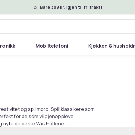
Bare 399 kr. igjen til fri frakt!
tronikk
Mobiltelefoni
Kjøkken & hushold
kreativitet og spillmoro. Spill klassikere som
erfekt for de som vil gjenoppleve
g nyte de beste Wii U-titlene.