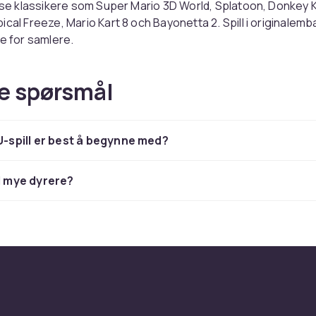
løse klassikere som Super Mario 3D World, Splatoon, Donkey
cal Freeze, Mario Kart 8 och Bayonetta 2. Spill i originalemba
le for samlere.
e på Wii U-spill
e spørsmål
alemballasje (CIB) med manual er mest verdifulle. Løse spill er b
mme spillopplevelsen.
 U-spill er best å begynne med?
er du et bredt sortiment av retrospill og retro-konsoller til
ktige priser. Rask levering og trygg handel.
ll mye dyrere?
-produkter.
 er i dag en blomstrende hobby med aktive communities og
. HDMI-adaptere og flash-kassetter gjør det enklere enn n
siske spill på moderne maskinvare.
alemballasje (CIB) med manual er mest verdifulle. Løse spill er b
mme spillopplevelsen. Sjekk alltid at konsoller og spill funger