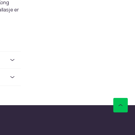
 Kong
llasje er
illigere
oen gang
illigere
er