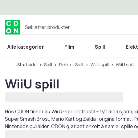
Hopp til hovedinnhold
Søk etter produkter
Alle kategorier
Film
Spill
Elek
Startside
Spill
Retro - Spill
WiiU spill
WiiU spill
WiiU spill
Hos CDON finner du Wii U-spill i retrostil – fylt med sjarm, 
Super Smash Bros., Mario Kart og Zelda i originalformat. P
Nintendos gullalder. CDON gjør det enkelt å samle, spille o