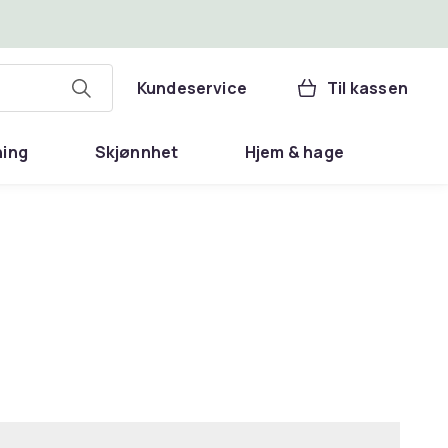
Kundeservice
Til kassen
ning
Skjønnhet
Hjem & hage