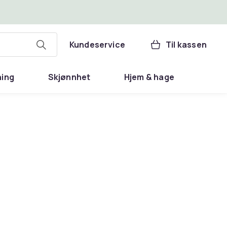
Kundeservice
Til kassen
ning
Skjønnhet
Hjem & hage