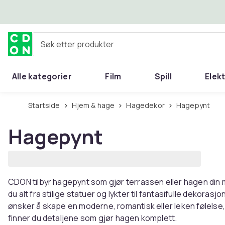
Hopp til hovedinnhold
Søk etter produkter
Alle kategorier
Film
Spill
Elek
Startside
Hjem & hage
Hagedekor
Hagepynt
Hagepynt
CDON tilbyr hagepynt som gjør terrassen eller hagen din 
du alt fra stilige statuer og lykter til fantasifulle dekorasjo
ønsker å skape en moderne, romantisk eller leken følels
finner du detaljene som gjør hagen komplett.