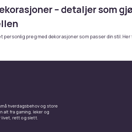
korasjoner – detaljer som gjø
ellen
et personlig preg med dekorasjoner som passer din stil. Her 
olur
og
dekorative plater
som tilfører sjarm til bed, gangstie
Utforsk også
hagestatuer
og
vindspinnere
for flere ideer.
 små hverdagsbehov og store
n alt fra gaming, leker og
livet, rett og slett.