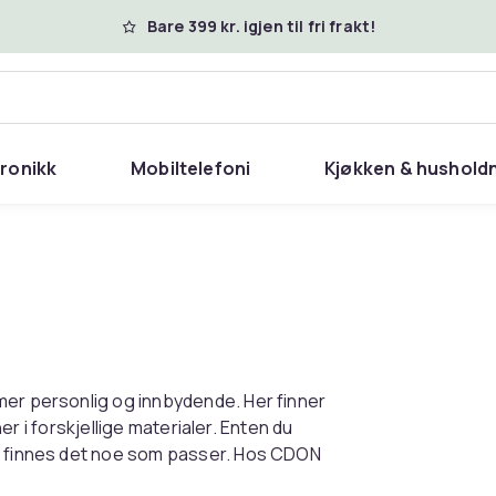
Bare 399 kr. igjen til fri frakt!
tronikk
Mobiltelefoni
Kjøkken & hushold
mer personlig og innbydende. Her finner
ner i forskjellige materialer. Enten du
e, finnes det noe som passer. Hos CDON