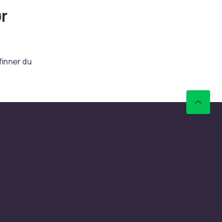
r
finner du
r og