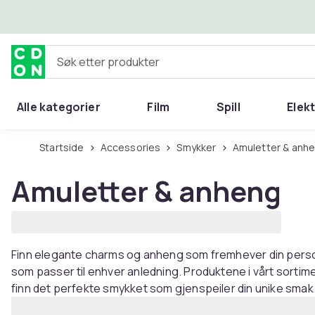
Hopp til hovedinnhold
Søk etter produkter
Alle kategorier
Film
Spill
Elek
Startside
Accessories
Smykker
Amuletter & anh
Amuletter & anheng
Finn elegante charms og anheng som fremhever din person
som passer til enhver anledning. Produktene i vårt sortiment 
finn det perfekte smykket som gjenspeiler din unike smak