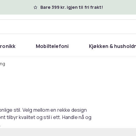
Bare 399 kr. igjen til fri frakt!
tronikk
Mobiltelefoni
Kjøkken & hushold
eng
lige stil. Velg mellom en rekke design
tilbyr kvalitet og stil i ett. Handle nå og
.