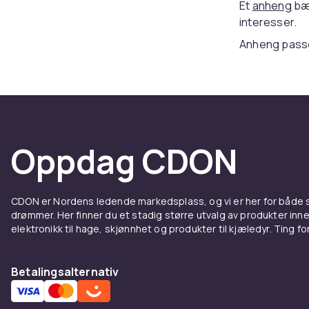
Et
anheng
bær
interesser.
Anheng passer
livshistorie.
Anheng fås i s
Hos CDON finn
konkurransedy
halskjeder
,
ri
Oppdag CDON
Smykker er et
av god kvalit
med jevnlig r
CDON er Nordens ledende markedsplass, og vi er her for både
Smykker er en
drømmer. Her finner du et stadig større utvalg av produkter inne
elektronikk til hage, skjønnhet og produkter til kjæledyr. Ting for 
Et velvalgt sm
din personlig
Sortimentet 
Betalingsalternativ
smykkesett
.
Vedlikehold 