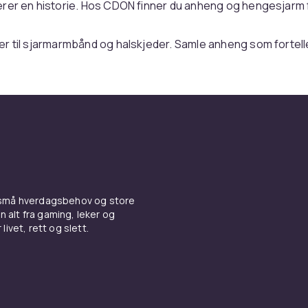
er en historie. Hos CDON finner du anheng og hengesjarm f
 til sjarmarmbånd og halskjeder. Samle anheng som fortelle
ølv, gull, rustfritt stål og motemykker.
er du et komplett sortiment av smykker og smykkepleie til
ktige priser med trygt kjøp, rask levering og enkel retur. Ve
nger
,
øredobber
,
armbånd
, brosjer, anheng og
smykkesett
.
 av de mest personlige uttrykkene for hvem vi er. Invester i
et i nikkelfrie materialer for lang holdbarhet. Vedlikehold smy
engjøring og korrekt oppbevaring.
 små hverdagsbehov og store
 av de mest personlige og meningsfulle gavene du kan gi ell
n alt fra gaming, leker og
livet, rett og slett.
ykke forteller en historie, markerer et viktig øyeblikk og for
e stil. Hos CDON finner du smykker til alle budsjetter og anle
dekker
halskjeder
,
ringer
,
øredobber
,
armbånd
, brosjer, anh
av smykkene er avgjørende for å bevare deres skjønnhet og 