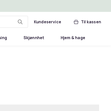
Kundeservice
Til kassen
ning
Skjønnhet
Hjem & hage