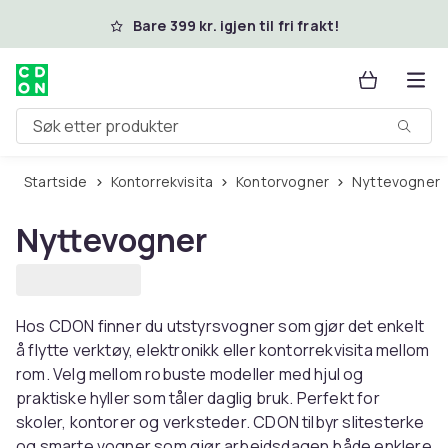
Hopp til hovedinnhold
Bare 399 kr. igjen til fri frakt!
Søk etter produkter
Startside
Kontorrekvisita
Kontorvogner
Nyttevogner
Nyttevogner
Hos CDON finner du utstyrsvogner som gjør det enkelt
å flytte verktøy, elektronikk eller kontorrekvisita mellom
rom. Velg mellom robuste modeller med hjul og
praktiske hyller som tåler daglig bruk. Perfekt for
skoler, kontorer og verksteder. CDON tilbyr slitesterke
og smarte vogner som gjør arbeidsdagen både enklere