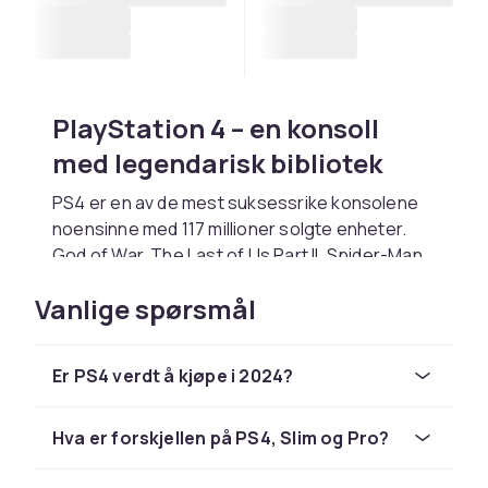
PlayStation 4 – en konsoll
med legendarisk bibliotek
PS4 er en av de mest suksessrike konsolene
noensinne med 117 millioner solgte enheter.
God of War, The Last of Us Part II, Spider-Man
og Red Dead Redemption 2 er eksklusive
Vanlige spørsmål
mesterverk. Alle PS4-spill er kompatible med
PS5. PS4 Slim er kompakt, PS4 Pro har 4K-
upscaling og HDR.
Er PS4 verdt å kjøpe i 2024?
PS4 i 2024
Hva er forskjellen på PS4, Slim og Pro?
PS4 tilbyr eksepsjonelt prisvennlig spilling med
et enormt bibliotek til lave priser. PlayStation