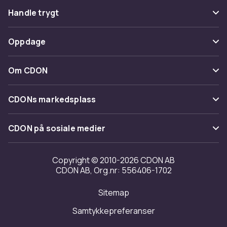
Vanlige spørsmål
Handle trygt
Spor pakke
Betaling
Oppdage
Angre & returner her
Levering
Kategorier
Kontakt oss
Om CDON
Vilkår & policy
Varemerker
Om oss
Tilbakekallinger
CDONs markedsplass
Guider
Kundeanmeldelser
Merchant Help Center
CDON på sosiale medier
Jobbe på CDON
Investor relations
Copyright © 2010-2026 CDON AB
CDON AB, Org.nr: 556406-1702
Tilgjengelighet
Sitemap
Samtykkepreferanser