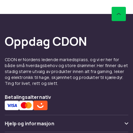
Plus Essential gir onlinespill og gratisspill
månedlig. Alle PS4-spill fungerer på PS5.
Se hele PS4-spillsortimentet på CDON.
Hos CDON finner du PlayStation-produkter til
Oppdag CDON
konkurransedyktige priser med rask levering
og enkel returrett.
CDON er Nordens ledende markedsplass, og vi er her for
både små hverdagsbehov og store drømmer. Her finner du et
stadig større utvalg av produkter innen alt fra gaming, leker
og elektronikk til hage, skjønnhet og produkter til kjæledyr.
Ting for livet, rett og slett.
Betalingsalternativ
Hjelp og informasjon