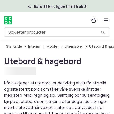
Hopp til hovedinnhold
Bare 399 kr. igjen til fri frakt!
Søk etter produkter
Startside
Interiør
Møbler
Utemøbler
Utebord & ha
Utebord & hagebord
Når du kjøper et utebord, er det viktig at du får et solid
og slitesterkt bord som tåler våre svenske årstider
med sterk vind, regn og sol. Samtidig bør du selvfølgelig
kjøpe et utebord som du kan se for deg at du tilbringer
mye tid ute ved når været tillater det. Utnytt det fine
været og tilbring mer tid i hagen eller på terrassen. Med