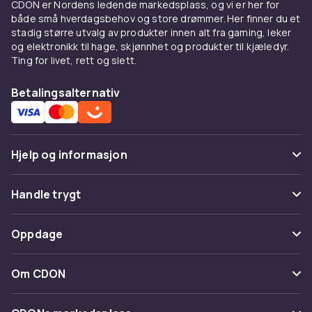
CDON er Nordens ledende markedsplass, og vi er her for
for utemøbler. Aluminium er det mest
både små hverdagsbehov og store drømmer. Her finner du et
vedlikeholdsfrie materialet og ruster aldri.
stadig større utvalg av produkter innen alt fra gaming, leker
Polyrotan er et syntetisk materiale som ligner
og elektronikk til hage, skjønnhet og produkter til kjæledyr.
naturrotan, men er værtbestandig og enkel å
Ting for livet, rett og slett.
rengjøre.
Betalingsalternativ
Kjøp utemøbler hos CDON
Hos CDON finner du utemøbler til
konkurransedyktige priser med trygt kjøp og
Hjelp og informasjon
rask levering fra
Hillerstorp
,
Brafab
,
Hartman
og
Naterial
.
Vanlige spørsmål
Handle trygt
Stell og vinterstoring
Spor pakke
Betaling
Oppdage
Rengjør utemøblene grundig med mild såpe.
Angre & returner her
Dekk med trekk fra
Hillerstorp
eller
Brafab
.
Levering
Kategorier
Med riktig stell holder kvalitetsutemøbler i 15-
Kontakt oss
Om CDON
Vilkår & policy
25 år. Hos CDON finner du alt tilbehør du
Varemerker
trenger.
Om oss