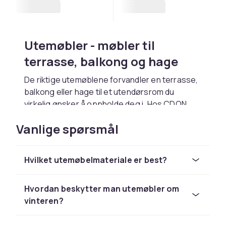
Utemøbler - møbler til
terrasse, balkong og hage
De riktige utemøblene forvandler en terrasse,
balkong eller hage til et utendørsrom du
virkelig ønsker å oppholde deg i. Hos CDON
finner du et bredt sortiment av utemøbler i alle
Vanlige spørsmål
stiler og materialer fra
Hillerstorp
,
Brafab
,
Hartman
og
Naterial
. Trygt kjøp og rask
levering gjør det enkelt å ruste opp
Hvilket utemøbelmateriale er best?
uteplassen din til sommeren.
Utemøbler må tåle nordisk vær med høy
Hvordan beskytter man utemøbler om
luftfuktighet, sol, regn og frost. Velg materialer
vinteren?
som tåler alle værforhold uten for mye
vedlikehold. Aluminium er rustfritt og krever