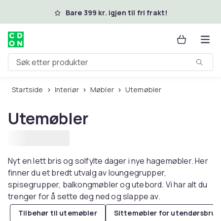
Hopp til hovedinnhold
Bare 399 kr. igjen til fri frakt!
Søk etter produkter
Startside
Interiør
Møbler
Utemøbler
Utemøbler
Nyt en lett bris og solfylte dager i nye hagemøbler. Her
finner du et bredt utvalg av loungegrupper,
spisegrupper, balkongmøbler og utebord. Vi har alt du
trenger for å sette deg ned og slappe av.
Tilbehør til utemøbler
Sittemøbler for utendørsbruk