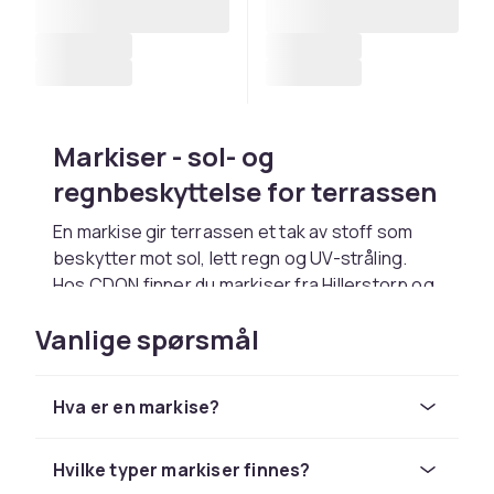
Markiser - sol- og
regnbeskyttelse for terrassen
En markise gir terrassen et tak av stoff som
beskytter mot sol, lett regn og UV-stråling.
Hos CDON finner du markiser fra
Hillerstorp
og
Brafab
med manuell sveiv eller elektrisk motor.
Vanlige spørsmål
Markiser monteres på fasaden over
terrassedøren og brettes ut for å skygge
terrassen. Velg et markisestoff i UV-beskyttet
Hva er en markise?
akryl for best holdbarhet.
Manuelle og elektriske
Hvilke typer markiser finnes?