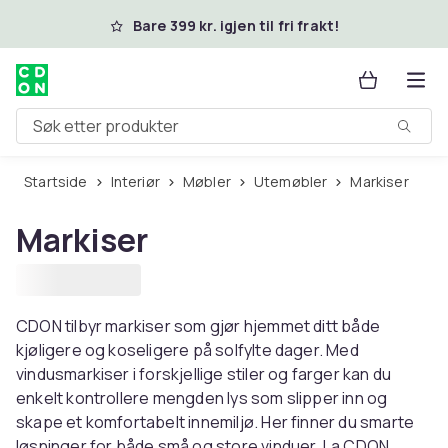
Hopp til hovedinnhold
Bare 399 kr. igjen til fri frakt!
Søk etter produkter
Startside
Interiør
Møbler
Utemøbler
Markiser
Markiser
CDON tilbyr markiser som gjør hjemmet ditt både
kjøligere og koseligere på solfylte dager. Med
vindusmarkiser i forskjellige stiler og farger kan du
enkelt kontrollere mengden lys som slipper inn og
skape et komfortabelt innemiljø. Her finner du smarte
løsninger for både små og store vinduer. La CDON