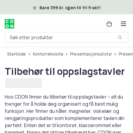
Hopp til hovedinnhold
Bare 399 kr. igjen til fri frakt!
Søk etter produkter
Startside
Kontorrekvisita
Presentasjonsutstyr
Prese
Tilbehør til oppslagstavler
Hos CDON finner du tilbehør til oppslagstavler – alt du
trenger for å holde deg organisert og få best mulig
funksjon. Her finner du nåler, magneter, viskelær og
rengjøringsprodukter som komplementerer tavlen din
perfekt. Enten det er til kontoret, klasserommet eller
hjemmet, finnes det riktige tilbehøret her. CDON gjør