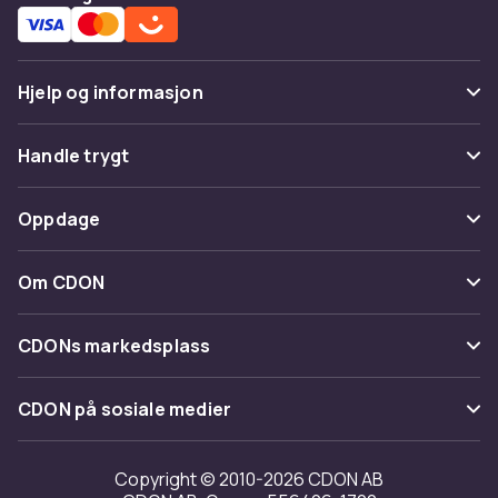
Hjelp og informasjon
Vanlige spørsmål
Handle trygt
Spor pakke
Betaling
Oppdage
Angre & returner her
Levering
Kategorier
Kontakt oss
Om CDON
Vilkår & policy
Varemerker
Om oss
Tilbakekallinger
CDONs markedsplass
Guider
Kundeanmeldelser
Merchant Help Center
CDON på sosiale medier
Jobbe på CDON
Investor relations
Copyright © 2010-2026 CDON AB