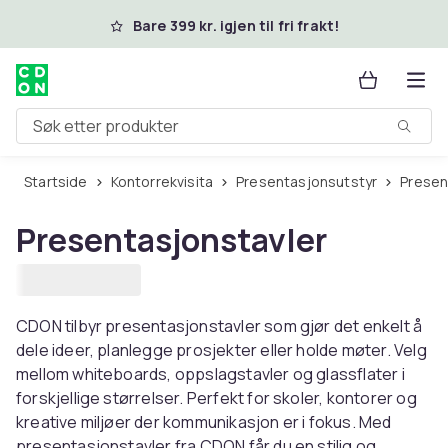
Hopp til hovedinnhold
Bare 399 kr. igjen til fri frakt!
Søk etter produkter
Startside
Kontorrekvisita
Presentasjonsutstyr
Prese
Presentasjonstavler
CDON tilbyr presentasjonstavler som gjør det enkelt å
dele ideer, planlegge prosjekter eller holde møter. Velg
mellom whiteboards, oppslagstavler og glassflater i
forskjellige størrelser. Perfekt for skoler, kontorer og
kreative miljøer der kommunikasjon er i fokus. Med
presentasjonstavler fra CDON får du en stilig og