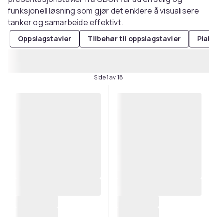
funksjonell løsning som gjør det enklere å visualisere
tanker og samarbeide effektivt.
Oppslagstavler
Tilbehør til oppslagstavler
Plaka
Side 1 av 18