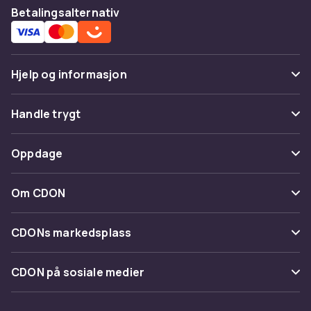
Betalingsalternativ
Hjelp og informasjon
Vanlige spørsmål
Handle trygt
Spor pakke
Betaling
Oppdage
Angre & returner her
Levering
Kategorier
Kontakt oss
Om CDON
Vilkår & policy
Varemerker
Om oss
Tilbakekallinger
CDONs markedsplass
Guider
Kundeanmeldelser
Merchant Help Center
CDON på sosiale medier
Jobbe på CDON
Investor relations