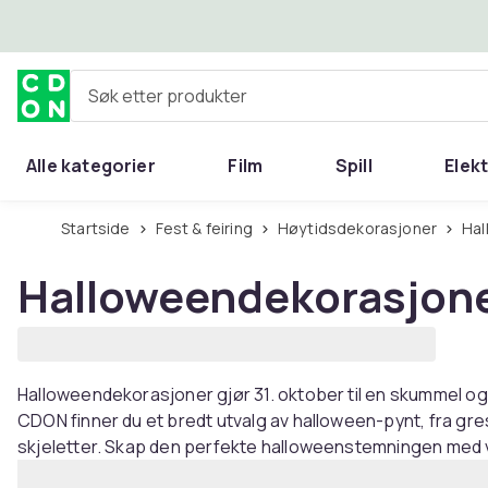
Hopp til hovedinnhold
Søk etter produkter
Alle kategorier
Film
Spill
Elek
Startside
Fest & feiring
Høytidsdekorasjoner
H
Halloweendekorasjon
Halloweendekorasjoner gjør 31. oktober til en skummel og
CDON finner du et bredt utvalg av halloween-pynt, fra gre
skjeletter. Skap den perfekte halloweenstemningen med 