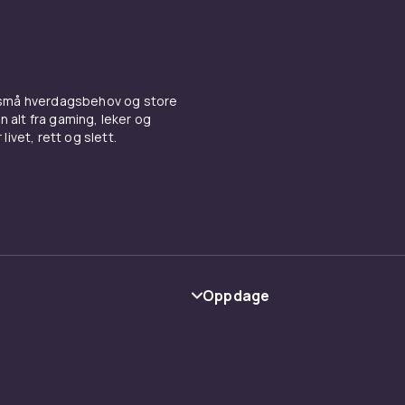
al være morsomt for barn, ikke bare skummelt. Velg barneve
orasjoner med søte monstre og smilende gresskar. Kombi
cks og aktiviteter for en helhetlig opplevelse som barna vil
 små hverdagsbehov og store
weendekorasjoner og annen
n alt fra gaming, leker og
livet, rett og slett.
dspynt
bare en av årets mange høytider du kan dekorere til. Etter 
 over til
julepynt
for julesesongen, eller utforsk
høytidsorn
er til mange anledninger. Se hele utvalget av
høytidsdekor
on gjennom hele året.
Oppdage
Kategorier
Varemerker
y
Guider