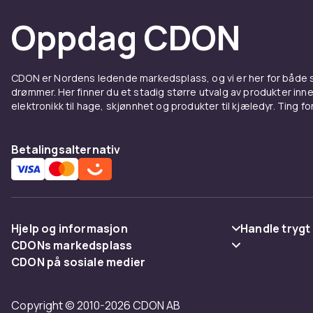
Oppdag CDON
Halloween sk
halloweendek
halloween-sna
CDON er Nordens ledende markedsplass, og vi er her for både
Hallo
drømmer. Her finner du et stadig større utvalg av produkter inne
elektronikk til hage, skjønnhet og produkter til kjæledyr. Ting for 
høyti
Betalingsalternativ
Halloween er 
kan du gå rett
pynt som pass
for inspirasj
Hjelp og informasjon
Handle trygt
CDONs markedsplass
Vanlige spørsmål
Betaling
CDON på sosiale medier
Merchant Help Center
Spor pakke
Levering
Copyright © 2010-2026 CDON AB
Angre & returner her
Vilkår & polic