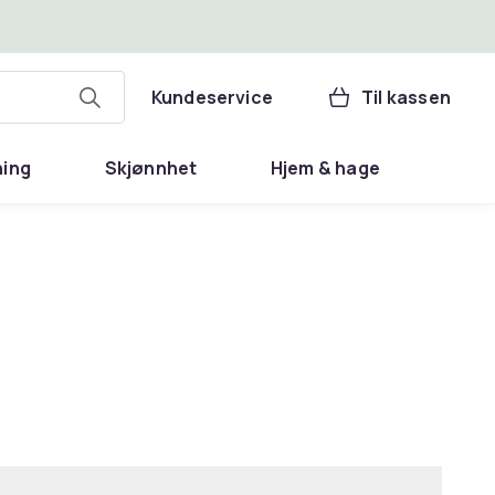
Kundeservice
Til kassen
ning
Skjønnhet
Hjem & hage