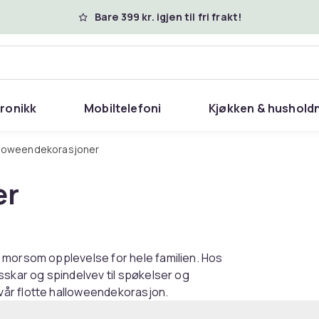
Bare 399 kr. igjen til fri frakt!
tronikk
Mobiltelefoni
Kjøkken & hushold
alloweendekorasjoner
er
 morsom opplevelse for hele familien. Hos
sskar og spindelvev til spøkelser og
vår flotte halloweendekorasjon.