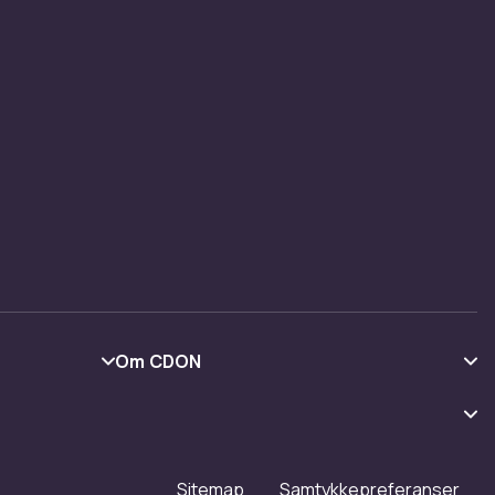
nnlige
ner med
 elske.
Halloween
ament
for
asjoner
Om CDON
Om oss
Kundeanmeldelser
Jobbe på CDON
Sitemap
Samtykkepreferanser