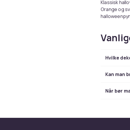
Klassisk hall
Orange og sv
halloweenpynt
Utemil
Vanlig
Inngangen til
Plasser store
Hvilke dek
med spøkelse
setter stemni
Kan man b
Innen
Når bør m
Inne i huset 
spøkelser. Br
Halloweendeko
ordentlig sp
Hallow