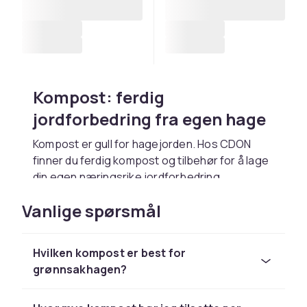
Kompost: ferdig
jordforbedring fra egen hage
Kompost er gull for hagejorden. Hos CDON
finner du ferdig kompost og tilbehør for å lage
din egen næringsrike jordforbedring.
Slik bruker du ferdig kompost
Vanlige spørsmål
Bland komposten ned i bedene om våren eller
bruk som jorddekke rundt planter. Kompost
Hvilken kompost er best for
forbedrer jordstrukturen og tilfører næring
grønnsakhagen?
gradvis.