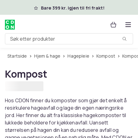
Hopp til hovedinnhold
Bare 399 kr. igjen til fri frakt!
Søk etter produkter
Startside
Hjem & hage
Hagepleie
Kompost
Kompo
Kompost
Hos CDON finner du komposter som gjør det enkelt å
resirkulere hageavfall og lage din egen næringsrike
jord. Her finner du alt fra klassiske hagekomposter til
lukkede beholdere for kjøkkenavfall. Uansett
størrelsen på hagen din kan du redusere avfall og
gagne vegetasjonen på en naturlig måte. Med CDON er