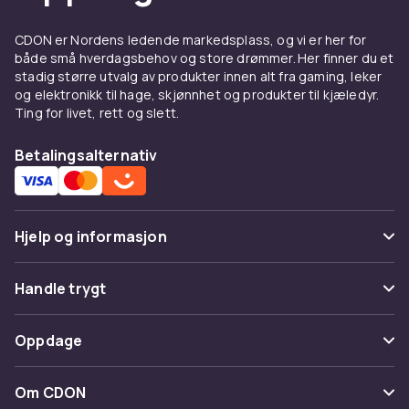
komposttilbehør hos CDON.
CDON er Nordens ledende markedsplass, og vi er her for
både små hverdagsbehov og store drømmer. Her finner du et
stadig større utvalg av produkter innen alt fra gaming, leker
og elektronikk til hage, skjønnhet og produkter til kjæledyr.
Ting for livet, rett og slett.
Betalingsalternativ
Hjelp og informasjon
Vanlige spørsmål
Handle trygt
Spor pakke
Betaling
Oppdage
Angre & returner her
Levering
Kategorier
Kontakt oss
Om CDON
Vilkår & policy