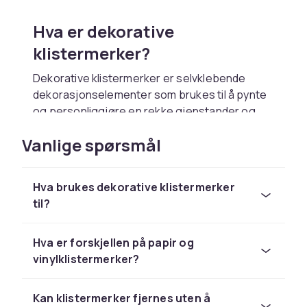
Hva er dekorative
klistermerker?
Dekorative klistermerker er selvklebende
dekorasjonselementer som brukes til å pynte
og personliggjøre en rekke gjenstander og
prosjekter. De finnes i et enormt utvalg av
Vanlige spørsmål
motiver, former, størrelser og materialer fra
enkle papirklistermerker til holografiske og
glittrede varianter. Klistermerker er et av de
Hva brukes dekorative klistermerker
mest tilgjengelige og allsidige verktøyene
til?
innen hobby og kreativt håndverk.
Bruksområder for dekorative
Hva er forskjellen på papir og
klistermerker
vinylklistermerker?
Klistermerker brukes i utallige kreative
Kan klistermerker fjernes uten å
sammenhenger. I scrapbooking er de