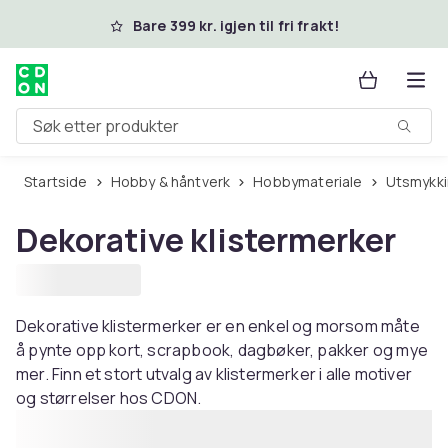
Hopp til hovedinnhold
Bare 399 kr. igjen til fri frakt!
Søk etter produkter
Startside
Hobby & håntverk
Hobbymateriale
Utsmykk
Dekorative klistermerker
Dekorative klistermerker er en enkel og morsom måte
å pynte opp kort, scrapbook, dagbøker, pakker og mye
mer. Finn et stort utvalg av klistermerker i alle motiver
og størrelser hos CDON.