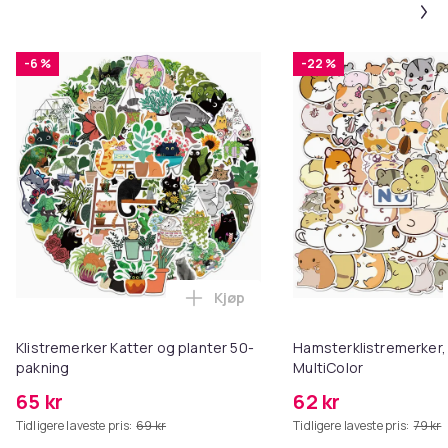
-6 %
-22 %
Kjøp
Legg Klistremerker Katter og pl
Klistremerker Katter og planter 50-
Hamsterklistremerker,
pakning
MultiColor
65 kr
62 kr
Tidligere laveste pris:
69 kr
Tidligere laveste pris:
79 kr