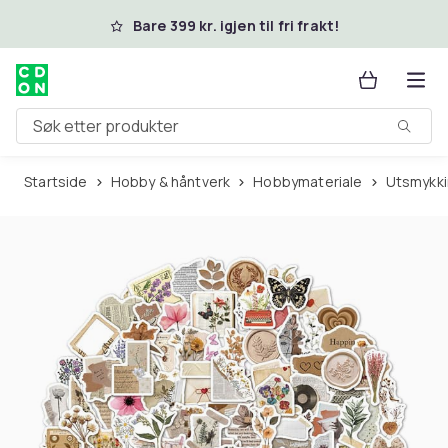
Hopp til hovedinnhold
Bare 399 kr. igjen til fri frakt!
Søk etter produkter
Startside
Hobby & håntverk
Hobbymateriale
Utsmykk