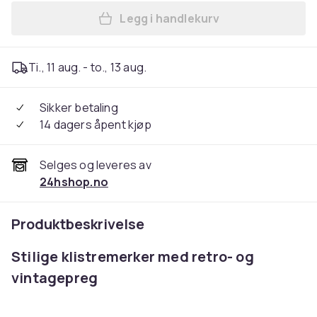
Legg i handlekurv
Legg Vintage-klistremerker 
Ti., 11 aug. - to., 13 aug.
Sikker betaling
14 dagers åpent kjøp
Selges og leveres av
24hshop.no
Produktbeskrivelse
Stilige klistremerker med retro- og
vintagepreg