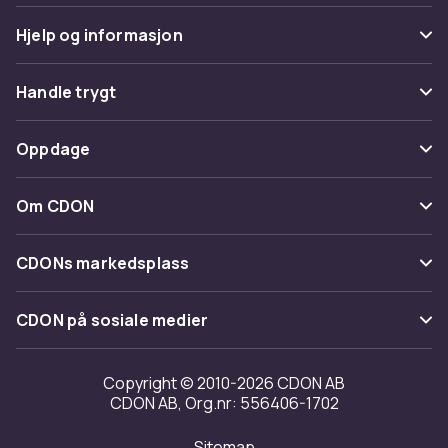
Hjelp og informasjon
Vanlige spørsmål
Handle trygt
Spor pakke
Betaling
Oppdage
Angre & returner her
Levering
Kategorier
Kontakt oss
Om CDON
Vilkår & policy
Varemerker
Om oss
Tilbakekallinger
CDONs markedsplass
Guider
Kundeanmeldelser
Merchant Help Center
CDON på sosiale medier
Jobbe på CDON
Investor relations
Copyright © 2010-2026 CDON AB
CDON AB, Org.nr: 556406-1702
Tilgjengelighet
Sitemap