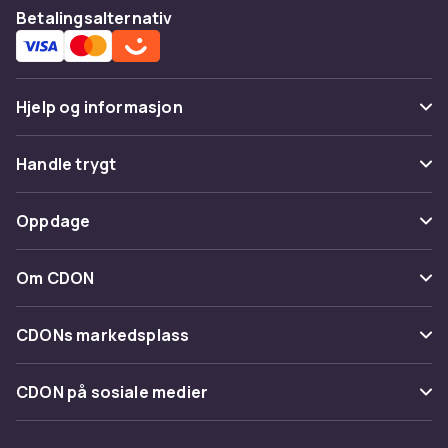
Betalingsalternativ
Hjelp og informasjon
Vanlige spørsmål
Handle trygt
Spor pakke
Betaling
Oppdage
Angre & returner her
Levering
Kategorier
Kontakt oss
Om CDON
Vilkår & policy
Varemerker
Om oss
Tilbakekallinger
CDONs markedsplass
Guider
Kundeanmeldelser
Merchant Help Center
CDON på sosiale medier
Jobbe på CDON
Investor relations