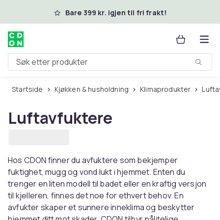
Hopp til hovedinnhold
Bare 399 kr. igjen til fri frakt!
Søk etter produkter
Startside
Kjøkken & husholdning
Klimaprodukter
Luft
Luftavfuktere
Hos CDON finner du avfuktere som bekjemper
fuktighet, mugg og vond lukt i hjemmet. Enten du
trenger en liten modell til badet eller en kraftig versjon
til kjelleren, finnes det noe for ethvert behov. En
avfukter skaper et sunnere inneklima og beskytter
hjemmet ditt mot skader. CDON tilbyr pålitelige