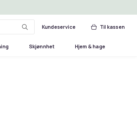
Kundeservice
Til kassen
ning
Skjønnhet
Hjem & hage