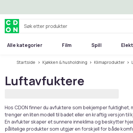
Hopp til hovedinnhold
Søk etter produkter
Alle kategorier
Film
Spill
Elek
Startside
Kjøkken & husholdning
Klimaprodukter
Luftavfuktere
Hos CDON finner du avfuktere som bekjemper fuktighet, m
trenger en liten modell til badet eller en kraftig versjon til
En avfukter skaper et sunnere inneklima og beskytter hje
pålitelige produkter som utgjør en forskjell for både komf