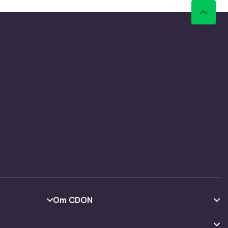
Om CDON
Om oss