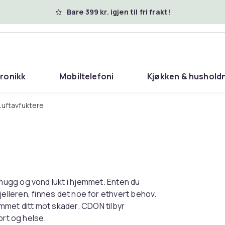
Bare 399 kr. igjen til fri frakt!
tronikk
Mobiltelefoni
Kjøkken & hushold
Luftavfuktere
ugg og vond lukt i hjemmet. Enten du
 kjelleren, finnes det noe for ethvert behov.
mmet ditt mot skader. CDON tilbyr
ort og helse.