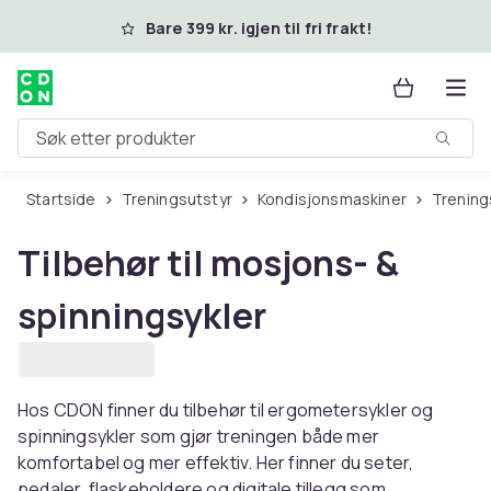
Hopp til hovedinnhold
Bare 399 kr. igjen til fri frakt!
Søk etter produkter
Startside
Treningsutstyr
Kondisjonsmaskiner
Trenin
Tilbehør til mosjons- &
spinningsykler
Hos CDON finner du tilbehør til ergometersykler og
spinningsykler som gjør treningen både mer
komfortabel og mer effektiv. Her finner du seter,
pedaler, flaskeholdere og digitale tillegg som