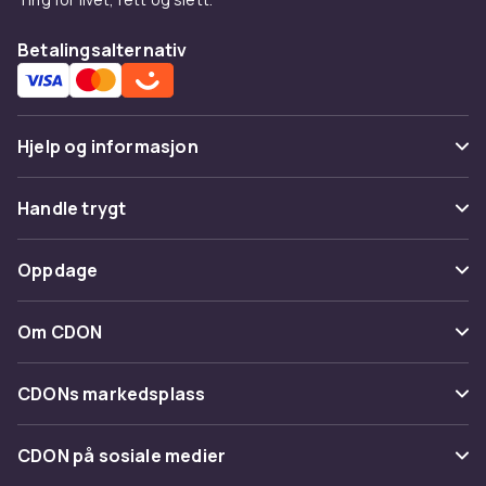
Betalingsalternativ
Hjelp og informasjon
Vanlige spørsmål
Handle trygt
Spor pakke
Betaling
Oppdage
Angre & returner her
Levering
Kategorier
Kontakt oss
Om CDON
Vilkår & policy
Varemerker
Om oss
Tilbakekallinger
CDONs markedsplass
Guider
Kundeanmeldelser
Merchant Help Center
CDON på sosiale medier
Jobbe på CDON