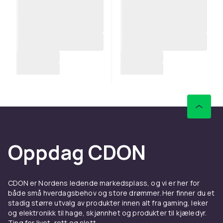
Oppdag CDON
CDON er Nordens ledende markedsplass, og vi er her for
både små hverdagsbehov og store drømmer. Her finner du et
stadig større utvalg av produkter innen alt fra gaming, leker
og elektronikk til hage, skjønnhet og produkter til kjæledyr.
Ting for livet, rett og slett.