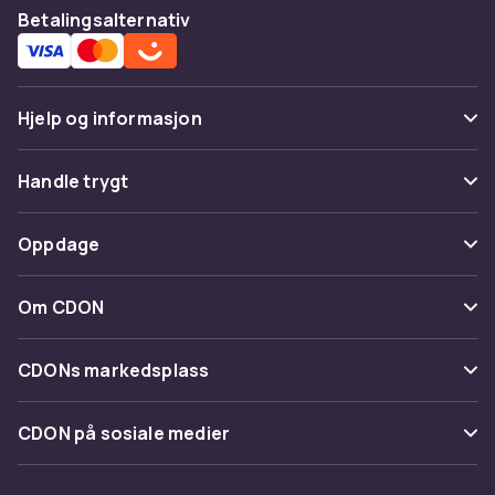
Betalingsalternativ
Hjelp og informasjon
Vanlige spørsmål
Handle trygt
Spor pakke
Betaling
Oppdage
Angre & returner her
Levering
Kategorier
Kontakt oss
Om CDON
Vilkår & policy
Varemerker
Om oss
Tilbakekallinger
CDONs markedsplass
Guider
Kundeanmeldelser
Merchant Help Center
CDON på sosiale medier
Jobbe på CDON
Investor relations