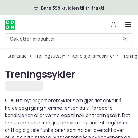
Hopp til hovedinnhold
Bare 399 kr. igjen til fri frakt!
Søk etter produkter
Startside
Treningsutstyr
Kondisjonsmaskiner
Trenin
Treningssykler
CDON tilbyr ergometersykler som gjør det enkelt å
holde seg i gang hjemme, enten du vil forbedre
kondisjonen eller varme opp til nok en treningsøkt. Det
finnes modeller med justerbar motstand, stillegående
drift og digitale funksjoner som holder oversikt over
puls, tid og distanse. Passer for både nybegynnere og