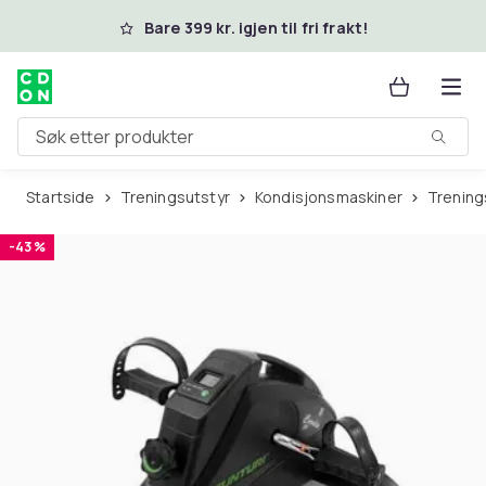
Hopp til hovedinnhold
Bare 399 kr. igjen til fri frakt!
Søk etter produkter
Startside
Treningsutstyr
Kondisjonsmaskiner
Trenin
-43 %