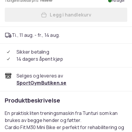
Tidligere laveste pris:
1 538 kr
På lager
Legg i handlekurv
Legg Cardio Fit M30 Minibik
Ti., 11 aug. - fr., 14 aug.
Sikker betaling
14 dagers åpent kjøp
Selges og leveres av
SportGymButiken.se
Produktbeskrivelse
En praktisk liten treningsmaskin fra Tunturi som kan
brukes av begge hender og føtter.
Cardio Fit M30 Mini Bike er perfekt for rehabilitering og