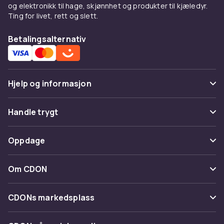
og elektronikk til hage, skjønnhet og produkter til kjæledyr.
Ting for livet, rett og slett.
Betalingsalternativ
Hjelp og informasjon
Vanlige spørsmål
Handle trygt
Spor pakke
Betaling
Oppdage
Angre & returner her
Levering
Kategorier
Kontakt oss
Om CDON
Vilkår & policy
Varemerker
Om oss
Tilbakekallinger
CDONs markedsplass
Guider
Kundeanmeldelser
Merchant Help Center