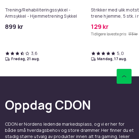
Trening/Rehabiliteringssykkel -
Strikker med ulik motst
Armsykkel - Hjemmetrening Sykkel
trene hjemme, 5 stk. i 
899 kr
129 kr
Tidligere laveste pris:
173 kr
3,6
5,0
fredag, 21 aug.
mandag, 17 aug.
Oppdag CDON
CDON er Nordens ledende markedsplass, og vi er her for
både små hverdagsbehov og store drømmer. Her finner du et
stadig større utvalg av produkter innen alt fra gaming, leker