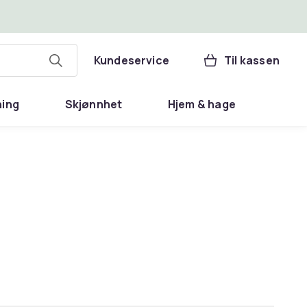
Kundeservice
Til kassen
ning
Skjønnhet
Hjem & hage