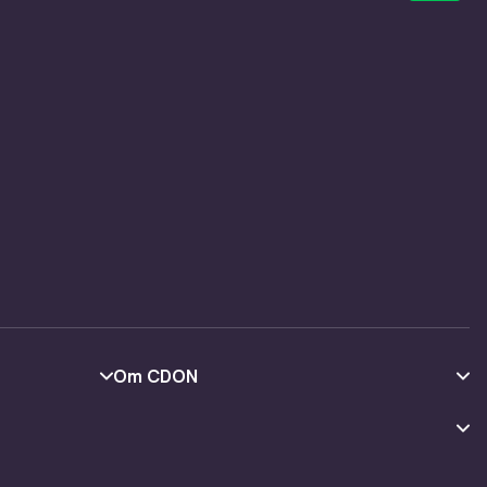
Om CDON
Om oss
Kundeanmeldelser