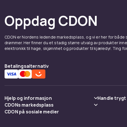
Oppdag CDON
CDON er Nordens ledende markedsplass, og vi er her for både
drømmer. Her finner du et stadig større utvalg av produkter inne
elektronikk til hage, skjønnhet og produkter til kjæledyr. Ting for 
Betalingsalternativ
Hjelp og informasjon
Handle trygt
CDONs markedsplass
Vanlige spørsmål
Betaling
CDON på sosiale medier
Merchant Help Center
Spor pakke
Levering