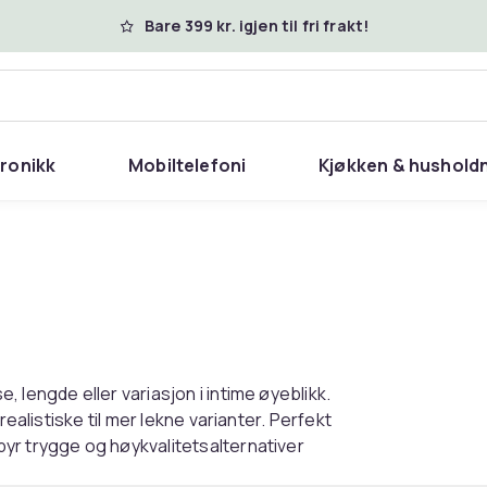
Bare 399 kr. igjen til fri frakt!
tronikk
Mobiltelefoni
Kjøkken & hushold
 lengde eller variasjon i intime øyeblikk.
realistiske til mer lekne varianter. Perfekt
yr trygge og høykvalitetsalternativer