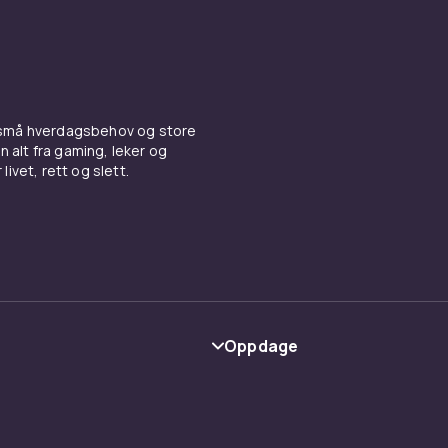
 små hverdagsbehov og store
n alt fra gaming, leker og
livet, rett og slett.
Oppdage
Kategorier
Varemerker