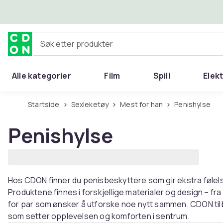
Hopp til hovedinnhold
Søk etter produkter
Alle kategorier
Film
Spill
Elek
Startside
Sexleketøy
Mest for han
Penishylse
Penishylse
Hos CDON finner du penisbeskyttere som gir ekstra følelse,
Produktene finnes i forskjellige materialer og design – fra 
for par som ønsker å utforske noe nytt sammen. CDON tilb
som setter opplevelsen og komforten i sentrum.