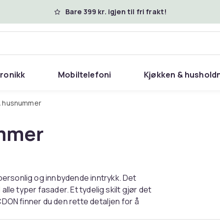
Bare 399 kr. igjen til fri frakt!
tronikk
Mobiltelefoni
Kjøkken & hushold
 & husnummer
ummer
ersonlig og innbydende inntrykk. Det
lle typer fasader. Et tydelig skilt gjør det
CDON finner du den rette detaljen for å