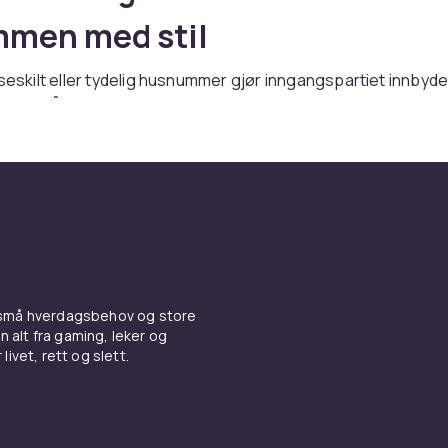
mmen med stil
sseskilt eller tydelig husnummer gjør inngangspartiet innbyd
r med å finne frem. Hos CDON finner du skilt i alt fra klassisk m
ign. Kombiner med
postkasser og brevkasser
for et enhetli
ndle enkelt på CDON med rask levering.
 små hverdagsbehov og store
n alt fra gaming, leker og
livet, rett og slett.