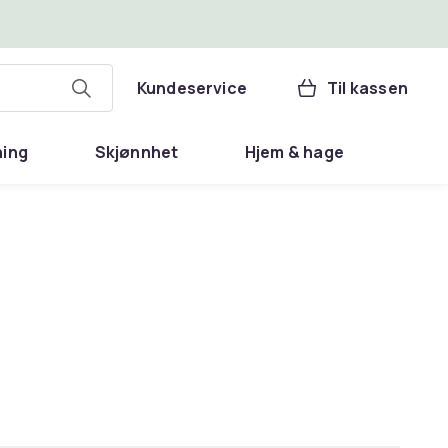
Kundeservice
Til kassen
ning
Skjønnhet
Hjem & hage