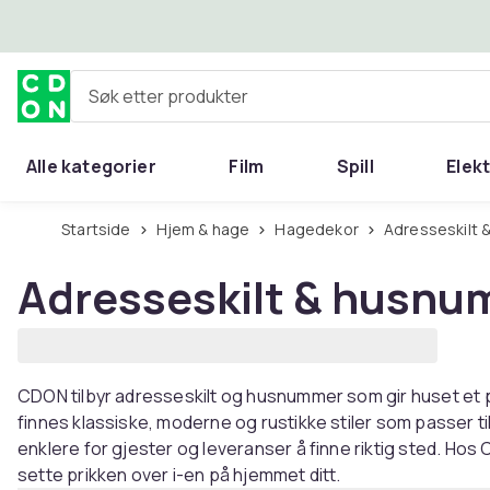
Hopp til hovedinnhold
Søk etter produkter
Alle kategorier
Film
Spill
Elek
Startside
Hjem & hage
Hagedekor
Adresseskilt
Adresseskilt & husn
CDON tilbyr adresseskilt og husnummer som gir huset et p
finnes klassiske, moderne og rustikke stiler som passer til a
enklere for gjester og leveranser å finne riktig sted. Hos 
sette prikken over i-en på hjemmet ditt.