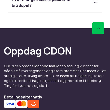
og Schleich til konkurransedyktige priser med
brädspel?
rask levering og enkel retur.
Sammenlign produkter og les
kundeanmeldelser for å finne beste leketøy. Vi
har et stort sortiment til alle budsjetter.
Hos CDON finner du brettspill fra LEGO, Barbie
og Schleich til konkurransedyktige priser med
Oppdag CDON
rask levering og enkel retur.
Sammenlign produkter og les
kundeanmeldelser for å finne beste leketøy. Vi
CDON er Nordens ledende markedsplass, og vi er her for
har et stort sortiment til alle budsjetter.
både små hverdagsbehov og store drømmer. Her finner du et
stadig større utvalg av produkter innen alt fra gaming, leker
Hos CDON finner du brettspill fra LEGO, Barbie
og elektronikk til hage, skjønnhet og produkter til kjæledyr.
og Schleich til konkurransedyktige priser med
Ting for livet, rett og slett.
rask levering og enkel retur.
Betalingsalternativ
Sammenlign produkter og les
kundeanmeldelser for å finne beste leketøy. Vi
har et stort sortiment til alle budsjetter.