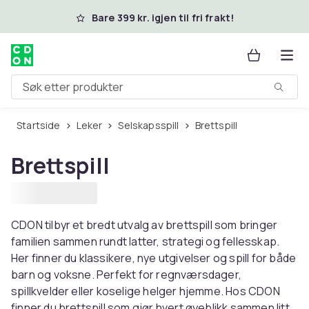
Hopp til hovedinnhold
Bare 399 kr. igjen til fri frakt!
Søk etter produkter
Startside
Leker
Selskapsspill
Brettspill
Brettspill
CDON tilbyr et bredt utvalg av brettspill som bringer
familien sammen rundt latter, strategi og fellesskap.
Her finner du klassikere, nye utgivelser og spill for både
barn og voksne. Perfekt for regnværsdager,
spillkvelder eller koselige helger hjemme. Hos CDON
finner du brettspill som gjør hvert øyeblikk sammen litt