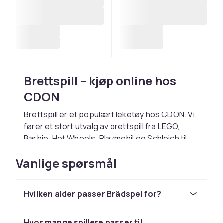
Brettspill – kjøp online hos
CDON
Brettspill er et populært leketøy hos CDON. Vi
fører et stort utvalg av brettspill fra LEGO,
Barbie, Hot Wheels, Playmobil og Schleich til
konkurransedyktige priser.
Vanlige spørsmål
Velg brettspill basert på barnets alder og
interesser. Hos CDON handler du trygt med
rask levering og enkel retur.
Hvilken alder passer Brädspel for?
Utforsk hele lekesortimentet hos CDON.
Hos CDON finner du brettspill fra LEGO, Barbie
Hvor mange spillere passer til