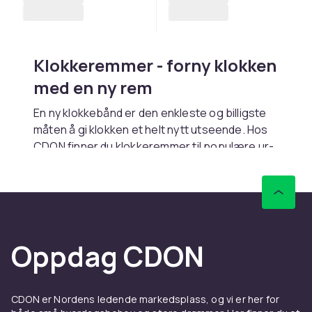
Klokkeremmer - forny klokken
med en ny rem
En ny klokkebånd er den enkleste og billigste
måten å gi klokken et helt nytt utseende. Hos
CDON finner du klokkeremmer til populære ur-
merker som
Casio
,
Seiko
,
Fossil
og
Garmin
.
Klokkeremmer finnes i alle materialer:
skinnremmer for eleganse, metallremmer for
klassisk stil og silikonremmer for sport.
Oppdag CDON
Velg riktig bredde
Klokkeremmens bredde måles i millimeter. De
vanligste breddene er 18, 20, 22 og 24 mm.
CDON er Nordens ledende markedsplass, og vi er her for
Sjekk klokkens spesifikasjoner for riktig