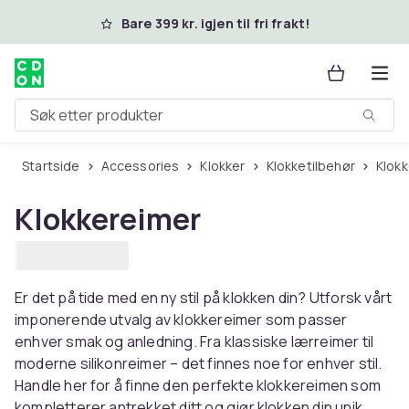
Hopp til hovedinnhold
Bare 399 kr. igjen til fri frakt!
Søk etter produkter
Startside
Accessories
Klokker
Klokketilbehør
Klok
Klokkereimer
Er det på tide med en ny stil på klokken din? Utforsk vårt
imponerende utvalg av klokkereimer som passer
enhver smak og anledning. Fra klassiske lærreimer til
moderne silikonreimer – det finnes noe for enhver stil.
Handle her for å finne den perfekte klokkereimen som
kompletterer antrekket ditt og gjør klokken din unik.