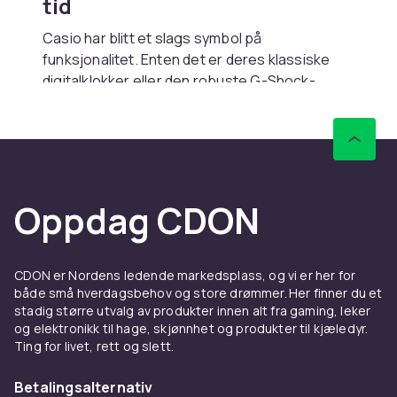
tid
Casio har blitt et slags symbol på
funksjonalitet. Enten det er deres klassiske
digitalklokker eller den robuste G-Shock-
serien, handler det om holdbarhet. Ikke bare i
materialer – men i hele filosofien. Du kan bruke
den på jobb, på tur, i regnet, i dusjen, på fest –
og den bare fortsetter. Støtsikker,
vannavstøtende, tidløs. Noen modeller har blitt
Oppdag CDON
brukt i flere tiår, andre er nye – men følelsen er
den samme. De er bygget for å vare. Og for å
bli brukt på ordentlig.
CDON er Nordens ledende markedsplass, og vi er her for
Fra skolegården til
både små hverdagsbehov og store drømmer. Her finner du et
stadig større utvalg av produkter innen alt fra gaming, leker
styrerommet – og tilbake
og elektronikk til hage, skjønnhet og produkter til kjæledyr.
Ting for livet, rett og slett.
Casio er et av få merker som har klart å være
både populære og ikoniske. For noen er det
Betalingsalternativ
retro – for andre er det bare logisk. Den lille