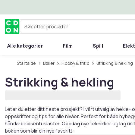
Hopp til hovedinnhold
Søk etter produkter
Alle kategorier
Film
Spill
Elek
Startside
Bøker
Hobby & fritid
Strikking & hekling
Strikking & hekling
Leter du etter ditt neste prosjekt? I vårt utvalg av hekle-
oppskrifter og tips for alle nivåer. Perfekt for både nyb
håndarbeidsentusiaster. Oppdag nye teknikker og lag unike
boken som blir din nye favoritt.