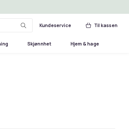
Kundeservice
Til kassen
ning
Skjønnhet
Hjem & hage