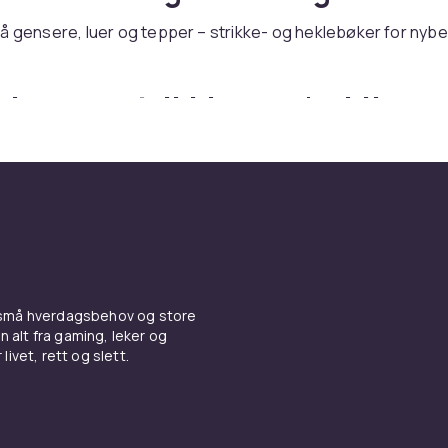
å gensere, luer og tepper – strikke- og heklebøker for ny
øker om strikking og hekling
e hos CDON
er du bøker om strikking og hekling – med rask levering og 
 små hverdagsbehov og store
n alt fra gaming, leker og
livet, rett og slett.