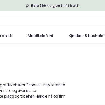
Bare 399 kr. igjen til fri frakt!
tronikk
Mobiltelefoni
Kjøkken & hushold
 og strikkebøker finner du inspirerende
egynnere og avanserte
 plagg og tilbehør. Handle nå og finn