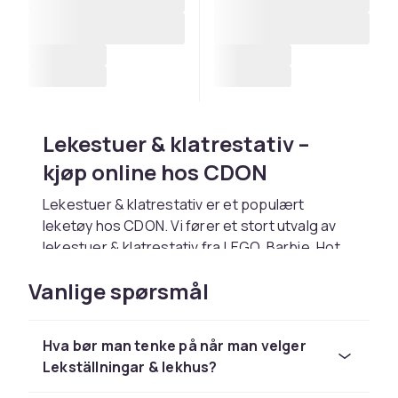
Lekestuer & klatrestativ –
kjøp online hos CDON
Lekestuer & klatrestativ er et populært
leketøy hos CDON. Vi fører et stort utvalg av
lekestuer & klatrestativ fra LEGO, Barbie, Hot
Wheels, Playmobil og Schleich til
Vanlige spørsmål
konkurransedyktige priser.
Velg lekestuer & klatrestativ basert på
barnets alder og interesser. Hos CDON
Hva bør man tenke på når man velger
handler du trygt med rask levering og enkel
Lekställningar & lekhus?
retur.