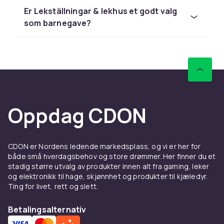
Utforsk hele lekesortimentet hos CDON.
Er Lekställningar & lekhus et godt valg
Hos CDON finner du lekestuer & klatrestativ fra
som barnegave?
LEGO, Barbie og Schleich til
konkurransedyktige priser med rask levering
og enkel retur.
Sammenlign produkter og les
kundeanmeldelser for å finne beste leketøy. Vi
har et stort sortiment til alle budsjetter.
Oppdag CDON
Hos CDON finner du lekestuer & klatrestativ fra
LEGO, Barbie og Schleich til
konkurransedyktige priser med rask levering
CDON er Nordens ledende markedsplass, og vi er her for
og enkel retur.
både små hverdagsbehov og store drømmer. Her finner du et
stadig større utvalg av produkter innen alt fra gaming, leker
Sammenlign produkter og les
og elektronikk til hage, skjønnhet og produkter til kjæledyr.
kundeanmeldelser for å finne beste leketøy. Vi
Ting for livet, rett og slett.
har et stort sortiment til alle budsjetter.
Hos CDON finner du lekestuer & klatrestativ fra
Betalingsalternativ
LEGO, Barbie og Schleich til