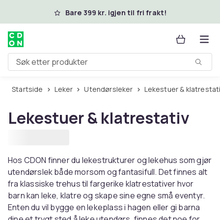
Hopp til hovedinnhold
Bare 399 kr. igjen til fri frakt!
Søk etter produkter
Startside
Leker
Utendørsleker
Lekestuer & klatrestat
Lekestuer & klatrestativ
Hos CDON finner du lekestrukturer og lekehus som gjør
utendørslek både morsom og fantasifull. Det finnes alt
fra klassiske trehus til fargerike klatrestativer hvor
barn kan leke, klatre og skape sine egne små eventyr.
Enten du vil bygge en lekeplass i hagen eller gi barna
dine et trygt sted å leke utendørs, finnes det noe for