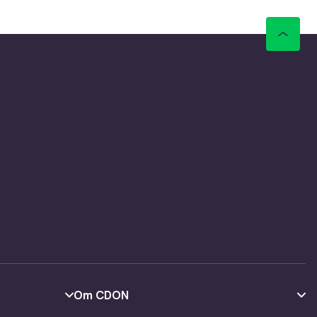
klær og
til å
ir det
eslapper
størrelse
e
,
Hobby
den inn i
Om CDON
er som