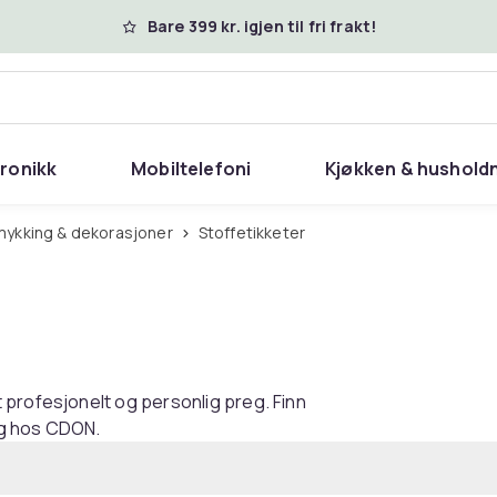
Bare 399 kr. igjen til fri frakt!
tronikk
Mobiltelefoni
Kjøkken & hushold
smykking & dekorasjoner
Stoffetikketer
 profesjonelt og personlig preg. Finn
ing hos CDON.