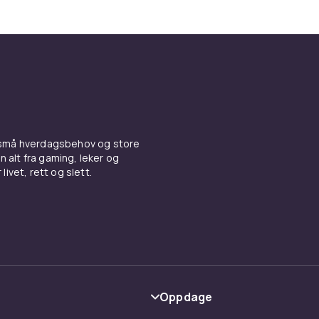
m riktig stell av plagget. Størrelseslapper er uunnværlige i 
er. Dekorative etiketter med søte motiver og tekster brukes 
 vesker og gaveprodukter.
lger du riktig stoffetikett
ffetikett avhenger av bruksformål og ønsket utseende. For
bruk og merkevarebygging anbefales vevde etiketter da de g
 små hverdagsbehov og store
ket og er mest holdbare. For enkle vaskelapper og størrels
n alt fra gaming, leker og
ketter et godt og kostnadseffektivt alternativ. Tenk også på 
livet, rett og slett.
asser til det aktuelle plagget eller produktet.
fflapper
,
Utsmykking og dekorasjoner
,
Stoff
,
Hobbymaterial
s stoffetiketter inn
etiketter er en enkel prosess. Fold etiketten på midten og sy 
Oppdage
siden av plagget, gjerne i nakken eller på siden. For etikett