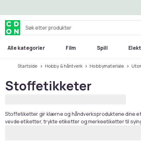
Hopp til hovedinnhold
Søk etter produkter
Alle kategorier
Film
Spill
Elek
Startside
Hobby & håntverk
Hobbymateriale
Ut
Stoffetikketer
Stoffetiketter gir klærne og håndverksproduktene dine et
vevde etiketter, trykte etiketter og merkeetiketter til sy