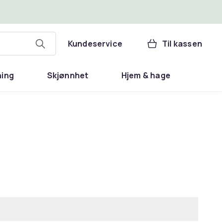
Kundeservice
Til kassen
ning
Skjønnhet
Hjem & hage