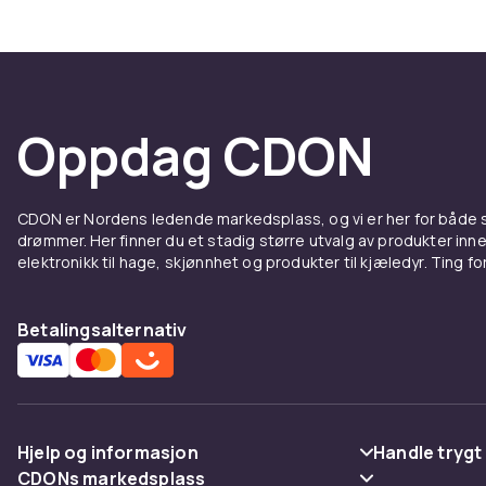
informasjon o
hjemmetekstil
pynte puter,
Slik ve
Oppdag CDON
Valget av sto
profesjonell 
CDON er Nordens ledende markedsplass, og vi er her for både
beste inntryk
drømmer. Her finner du et stadig større utvalg av produkter inne
er trykte eti
elektronikk til hage, skjønnhet og produkter til kjæledyr. Ting for 
og form som p
Se også:
Sto
Betalingsalternativ
og håndverk
Slik sy
Å sy inn stoff
Hjelp og informasjon
Handle trygt
en søm på inn
CDONs markedsplass