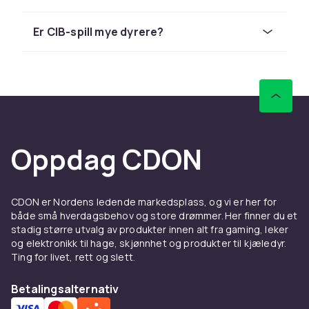
Turrican och The Secret of Monkey Island.
Er CIB-spill mye dyrere?
Å samle på Amiga
Amiga lansert i 1985 er en klassiker innen
retro-gaming. Konsoller og spill med
originalemballasje er mest verdifulle.
Hos CDON finner du et bredt sortiment av
retrospill og retro-konsoller til
Oppdag CDON
konkurransedyktige priser. Rask levering og
trygg handel.
Se alle Amiga-spill i vårt sortiment.
CDON er Nordens ledende markedsplass, og vi er her for
både små hverdagsbehov og store drømmer. Her finner du et
Retro-gaming er i dag en blomstrende hobby
stadig større utvalg av produkter innen alt fra gaming, leker
med aktive communities og samlerbørser.
og elektronikk til hage, skjønnhet og produkter til kjæledyr.
HDMI-adaptere og flash-kassetter gjør det
Ting for livet, rett og slett.
enklere enn noen gang å spille klassiske spill
på moderne maskinvare.
Betalingsalternativ
Spill i originalemballasje (CIB) med manual er