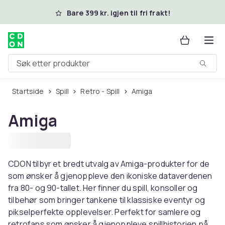
Hopp til hovedinnhold
Bare 399 kr. igjen til fri frakt!
Søk etter produkter
Startside
Spill
Retro - Spill
Amiga
Amiga
CDON tilbyr et bredt utvalg av Amiga-produkter for de
som ønsker å gjenoppleve den ikoniske dataverdenen
fra 80- og 90-tallet. Her finner du spill, konsoller og
tilbehør som bringer tankene til klassiske eventyr og
pikselperfekte opplevelser. Perfekt for samlere og
retrofans som ønsker å gjenoppleve spillhistorien på