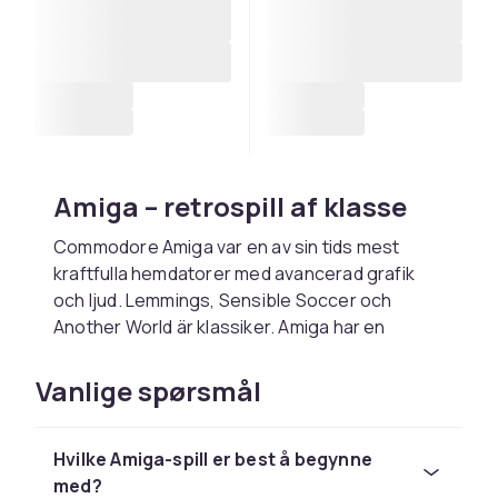
Amiga – retrospill af klasse
Commodore Amiga var en av sin tids mest
kraftfulla hemdatorer med avancerad grafik
och ljud. Lemmings, Sensible Soccer och
Another World är klassiker. Amiga har en
hängiven retro-community som producerar
demos och spel än idag.
Vanlige spørsmål
Populære Amiga-spill
Hvilke Amiga-spill er best å begynne
Blant de mest hyldte spillene til Amiga finner du
med?
Lemmings, Sensible Soccer, Another World,