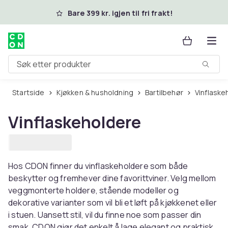
Hopp til hovedinnhold
Bare 399 kr. igjen til fri frakt!
Søk etter produkter
Startside
Kjøkken & husholdning
Bartilbehør
Vinflask
Vinflaskeholdere
Hos CDON finner du vinflaskeholdere som både
beskytter og fremhever dine favorittviner. Velg mellom
veggmonterte holdere, stående modeller og
dekorative varianter som vil bli et løft på kjøkkenet eller
i stuen. Uansett stil, vil du finne noe som passer din
smak. CDON gjør det enkelt å lage elegant og praktisk