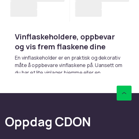
Vinflaskeholdere, oppbevar
og vis frem flaskene dine
En vinflaskeholder er en praktisk og dekorativ
måte å oppbevare vinflaskene på. Uansett om
du har et lite vinlager hjemme eller en
velassortert vinkjeller, gjør en god
flaskeholder det enklere å holde orden og vise
samlingen frem på en pen måte.
Vinflaskeholdere finnes i mange varianter –
frittstående stativ, veggmonterte modeller,
Oppdag CDON
modulhyller og kompakte bordsholdere til et
fåtall flasker. Materialer varierer: metall, tre og
bambus er populære. Velg et stativ som