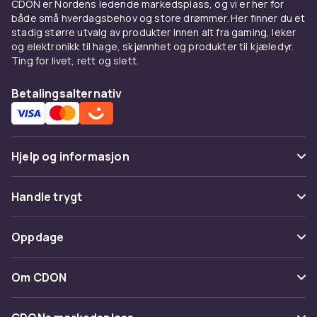
CDON er Nordens ledende markedsplass, og vi er her for
passer til antallet flasker du normalt har
både små hverdagsbehov og store drømmer. Her finner du et
hjemme.
stadig større utvalg av produkter innen alt fra gaming, leker
og elektronikk til hage, skjønnhet og produkter til kjæledyr.
Tips for oppbevaring av vin
Ting for livet, rett og slett.
Vin bør oppbevares liggende slik at korken
Betalingsalternativ
forblir fuktig og lufttett. Kjølig (10–15 °C), mørkt
og uten vibrasjoner er ideelle forhold. En
vinflaskeholder som holder flaskene i liggende
posisjon er det beste valget for den seriøse
Hjelp og informasjon
vinelskeren.
Vanlige spørsmål
Handle trygt
Spor pakke
Betaling
Oppdage
Angre & returner her
Levering
Kategorier
Kontakt oss
Om CDON
Vilkår & policy
Varemerker
Om oss
Tilbakekallinger