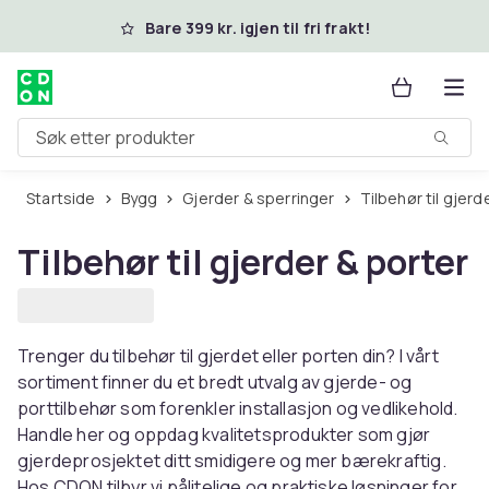
Hopp til hovedinnhold
Bare 399 kr. igjen til fri frakt!
Søk etter produkter
Startside
Bygg
Gjerder & sperringer
Tilbehør til gjer
Tilbehør til gjerder & porter
Trenger du tilbehør til gjerdet eller porten din? I vårt
sortiment finner du et bredt utvalg av gjerde- og
porttilbehør som forenkler installasjon og vedlikehold.
Handle her og oppdag kvalitetsprodukter som gjør
gjerdeprosjektet ditt smidigere og mer bærekraftig.
Hos CDON tilbyr vi pålitelige og praktiske løsninger for