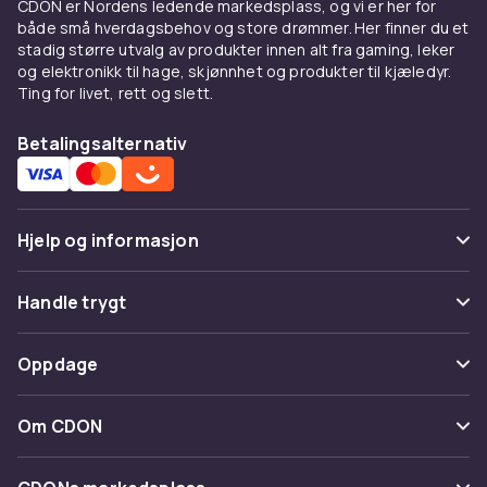
utvalget av kvalitetsprodukter på en pålitelig
CDON er Nordens ledende markedsplass, og vi er her for
og praktisk måte. Hos CDON finner du det
både små hverdagsbehov og store drømmer. Her finner du et
stadig større utvalg av produkter innen alt fra gaming, leker
beste av det beste.
og elektronikk til hage, skjønnhet og produkter til kjæledyr.
Ting for livet, rett og slett.
Ønsker du å oppgradere gjerdet eller porten
din? Handle nå og oppdag vårt omfattende
Betalingsalternativ
utvalg av gjerde- og porttilbehør. Perfekt for
både nye installasjoner og oppgraderinger, og
et must for å holde utemiljøet ditt i topp stand.
Invester i sikkerhet og stil i dag!
Hjelp og informasjon
Vanlige spørsmål
Handle trygt
Spor pakke
Betaling
Oppdage
Angre & returner her
Levering
Kategorier
Kontakt oss
Om CDON
Vilkår & policy
Varemerker
Om oss
Tilbakekallinger