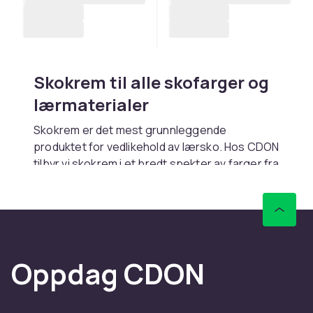
Skokrem til alle skofarger og
lærmaterialer
Skokrem er det mest grunnleggende
produktet for vedlikehold av lærsko. Hos CDON
tilbyr vi skokrem i et bredt spekter av farger fra
velrenommerte merker. Rask levering.
Ulike typer skokrem
Pigmenterte kremer fyller riper og
gjenoppretter fargetonen. Nærende kremer
Oppdag CDON
uten pigment fokuserer på å mykgjøre læret.
Voksbaserte kremer gir dypere glans.
Vannbaserte kremer er mildere.