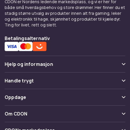
CDON er Nordens ledende markedsplass, og vi er her for
Å matche fargen riktig
både små hverdagsbehov og store drømmer. Her finner du et
stadig større utvalg av produkter innen alt fra gaming, leker
Sort krem passer alle sorte sko. Brune toner
og elektronikk til hage, skjønnhet og produkter til kjæledyr.
Ting for livet, rett og slett.
varierer — test alltid på et usynlig sted. Nøytral
krem er et trygt valg for alle lyse farger.
Betalingsalternativ
Praktiske tips
Suppler med andre produkter fra
skopleie
.
Kombiner med
skobørster
og
skostrekkere
for
Hjelp og informasjon
helhetlig pleie.
Vanlige spørsmål
Handle trygt
Kjøp på CDON
Spor pakke
Hos CDON finner du alt innen
skopleie
. Trygt
Betaling
Oppdage
kjøp og rask levering gjør det enkelt å
Angre & returner her
Levering
investere i skoenes levetid.
Kategorier
Kontakt oss
Om CDON
Vilkår & policy
Varemerker
Om oss
Tilbakekallinger