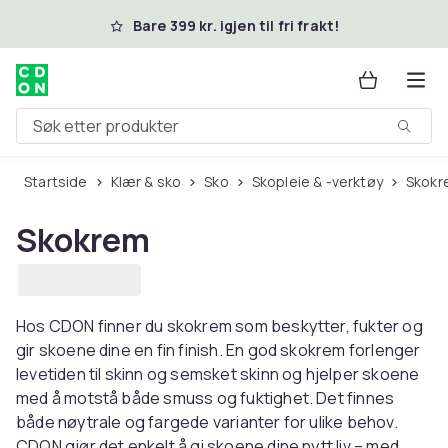
Hopp til hovedinnhold
Bare 399 kr. igjen til fri frakt!
Søk etter produkter
Startside
Klær & sko
Sko
Skopleie & -verktøy
Skok
Skokrem
Hos CDON finner du skokrem som beskytter, fukter og
gir skoene dine en fin finish. En god skokrem forlenger
levetiden til skinn og semsket skinn og hjelper skoene
med å motstå både smuss og fuktighet. Det finnes
både nøytrale og fargede varianter for ulike behov.
CDON gjør det enkelt å gi skoene dine nytt liv – med