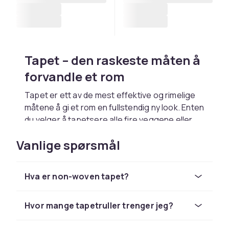
Tapet – den raskeste måten å
forvandle et rom
Tapet er ett av de mest effektive og rimelige
måtene å gi et rom en fullstendig ny look. Enten
du velger å tapetsere alle fire veggene eller
satser på en enkelt fokusvegge, kan riktig
Vanlige spørsmål
tapet radikalt endre stemningen i rommet. Et
behersket stripete mønster kan gjøre et lavt
rom høyere, mens et frodigt naturmotiv skaper
Hva er non-woven tapet?
en oase av ro og natur innendørs.
Tapet har hatt en stor renessanse de siste
Hvor mange tapetruller trenger jeg?
årene. Det som en gang ble sett på som
gammeldags er nå et av de mest trendy