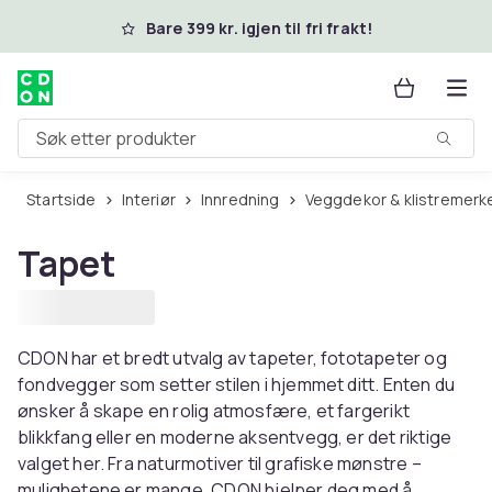
Hopp til hovedinnhold
Bare 399 kr. igjen til fri frakt!
Søk etter produkter
Startside
Interiør
Innredning
Veggdekor & klistremerk
Tapet
CDON har et bredt utvalg av tapeter, fototapeter og
fondvegger som setter stilen i hjemmet ditt. Enten du
ønsker å skape en rolig atmosfære, et fargerikt
blikkfang eller en moderne aksentvegg, er det riktige
valget her. Fra naturmotiver til grafiske mønstre –
mulighetene er mange. CDON hjelper deg med å