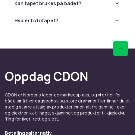
valgene i moderne interiørdesign. Fra grafiske
Kan tapet brukes på badet?
geometriske mønstre til myke akvarelllignende
naturteksturer – utvalget er enormt og det
Hva er fototapet?
finnes noe som passer enhver smak og stil.
Ulike typer tapet og deres
egenskaper
Papirtapet er den klassiske varianten og
passer best i tørre rom som stue og soverom.
Oppdag CDON
Det finnes i et bredt utvalg av mønstre og
farger, og er ofte det rimeligste alternativet.
Vinytapet er mer slitesterkt og
fuktighetbestandig, noe som gjør det egnet
CDON er Nordens ledende markedsplass, og vi er her for
både små hverdagsbehov og store drømmer. Her finner du et
for kjøkken og bad. Det er enkelt å vaske og
stadig større utvalg av produkter innen alt fra gaming, leker
vedlikeholde, og har lang levetid.
og elektronikk til hage, skjønnhet og produkter til kjæledyr.
Ikke-vevet tapet, kjent som non-woven, er det
Ting for livet, rett og slett.
mest populære valget i dag. Det er
Betalingsalternativ
dimensjonsstabilt, revet eller fuktig, noe som