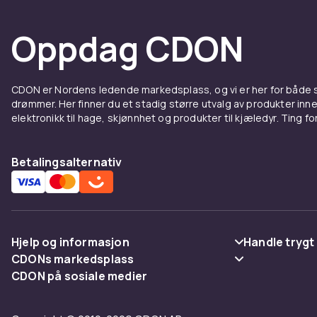
Produk
Oppdag CDON
Konfer
CDON er Nordens ledende markedsplass, og vi er her for både
Konferansete
drømmer. Her finner du et stadig større utvalg av produkter inne
telekommunika
elektronikk til hage, skjønnhet og produkter til kjæledyr. Ting for 
funksjoner. V
Hos CDON finn
Betalingsalternativ
produsenter t
Produk
Konfer
Hjelp og informasjon
Handle trygt
CDONs markedsplass
Vanlige spørsmål
Betaling
Konferansete
CDON på sosiale medier
Merchant Help Center
telekommunika
Spor pakke
Levering
funksjoner. V