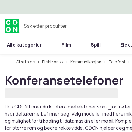
Hopp til hovedinnhold
Søk etter produkter
Alle kategorier
Film
Spill
Elek
Startside
Elektronikk
Kommunikasjon
Telefoni
Konferansetelefoner
Hos CDON finner du konferansetelefoner som gjør møter k
hvor deltakerne befinner seg. Velg modeller med flere m
og mulighet for tilkobling til datamaskin eller mobil. Kom
for større rom og bedre rekkevidde. CDON hjelper deg med