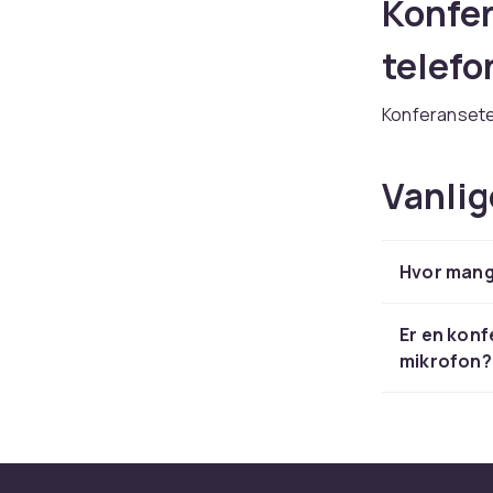
Konfer
telefo
Konferansetel
tydelig. 360° 
bakgrunnsstø
Vanlig
Kjøp konfera
Produk
Hvor mang
Konfer
Er en kon
Konferansete
mikrofon?
telekommunika
funksjoner. V
Hos CDON finn
produsenter t