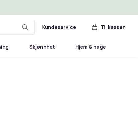
Kundeservice
Til kassen
ning
Skjønnhet
Hjem & hage