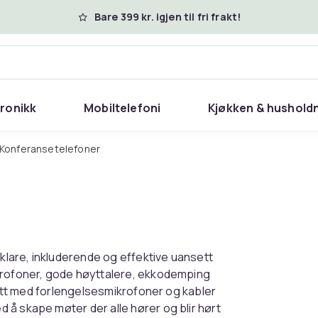
Bare 399 kr. igjen til fri frakt!
tronikk
Mobiltelefoni
Kjøkken & hushold
Konferansetelefoner
lare, inkluderende og effektive uansett
ikrofoner, gode høyttalere, ekkodemping
plett med forlengelsesmikrofoner og kabler
 å skape møter der alle hører og blir hørt