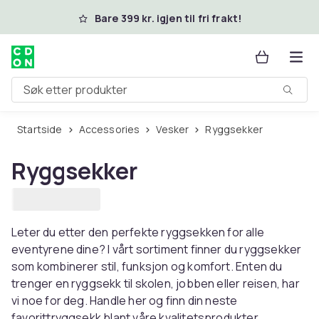
Hopp til hovedinnhold
Bare 399 kr. igjen til fri frakt!
Søk etter produkter
Startside
Accessories
Vesker
Ryggsekker
Ryggsekker
Leter du etter den perfekte ryggsekken for alle
eventyrene dine? I vårt sortiment finner du ryggsekker
som kombinerer stil, funksjon og komfort. Enten du
trenger en ryggsekk til skolen, jobben eller reisen, har
vi noe for deg. Handle her og finn din neste
favorittryggsekk blant våre kvalitetsprodukter.