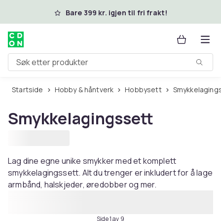
Hopp til hovedinnhold
Bare 399 kr. igjen til fri frakt!
Søk etter produkter
Startside
Hobby & håntverk
Hobbysett
Smykkelaging
Smykkelagingssett
Lag dine egne unike smykker med et komplett
smykkelagingssett. Alt du trenger er inkludert for å lage
armbånd, halskjeder, øredobber og mer.
Side 1 av 9