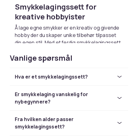
Smykkelagingssett for
kreative hobbyister
Å lage egne smykker er en kreativ og givende
hobby der du skaper unike tilbehør tilpasset
din egen stil. Med et ferdig smykkelagingssett
har du alt du trenger samlet i én pakke og kan
Vanlige spørsmål
begynne å lage armbånd, halskjeder,
øredobber og andre smykker med en gang.
Settene finnes for nybegynnere og erfarne,
Hva er et smykkelagingssett?
og resultatet er personlige smykker du kan
bruke selv eller gi bort som håndlagde gaver.
Er smykkelaging vanskelig for
Hva inneholder et
nybegynnere?
smykkelagingssett?
Fra hvilken alder passer
Et typisk smykkelagingssett inneholder perler i
smykkelagingssett?
ulike størrelser, farger og materialer, elastisk
tråd eller stiv smykketråd, lukkemekanismer