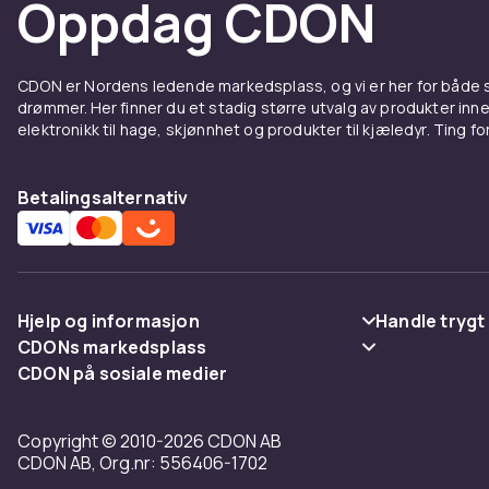
Oppdag CDON
som TP-Link, 
du skal bygge 
Moderne nettv
CDON er Nordens ledende markedsplass, og vi er her for både
forbindelse t
drømmer. Her finner du et stadig større utvalg av produkter inne
CDON handler 
elektronikk til hage, skjønnhet og produkter til kjæledyr. Ting for 
Utforsk hele
Betalingsalternativ
Nettve
nettve
Nettverkskot 
Hjelp og informasjon
Handle trygt
Hos CDON finn
CDONs markedsplass
Vanlige spørsmål
Betaling
som TP-Link, 
CDON på sosiale medier
Merchant Help Center
du skal bygge 
Spor pakke
Levering
Moderne nettv
Copyright © 2010-2026 CDON AB
Angre & returner her
Vilkår & polic
forbindelse t
CDON AB, Org.nr: 556406-1702
CDON handler 
Kontakt oss
Tilbakekallin