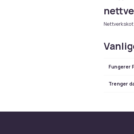
nettve
Nettverkskot 
Hos CDON finn
som TP-Link, 
Vanlig
du skal bygge 
Moderne nettv
forbindelse t
Fungerer 
CDON handler 
Utforsk hele
Trenger d
Nettve
nettve
Nettverkskot 
Hos CDON finn