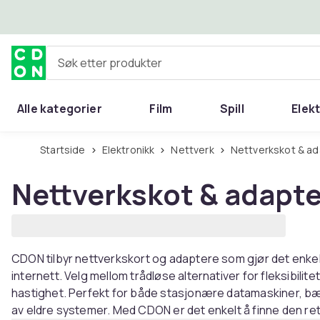
Hopp til hovedinnhold
Søk etter produkter
Alle kategorier
Film
Spill
Elek
Startside
Elektronikk
Nettverk
Nettverkskot & a
Nettverkskot & adapt
CDON tilbyr nettverkskort og adaptere som gjør det enkel
internett. Velg mellom trådløse alternativer for fleksibilitet
hastighet. Perfekt for både stasjonære datamaskiner, 
av eldre systemer. Med CDON er det enkelt å finne den rette