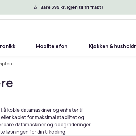
Bare 399 kr. igjen til fri frakt!
tronikk
Mobiltelefoni
Kjøkken & hushold
daptere
ere
t å koble datamaskiner og enheter til
 eller kablet for maksimal stabilitet og
bærbare datamaskiner og oppgraderinger
 løsningen for din tilkobling.