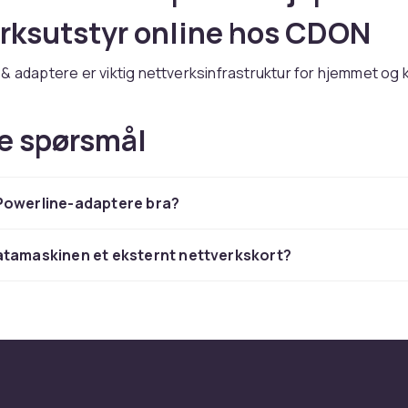
rksutstyr online hos CDON
& adaptere er viktig nettverksinfrastruktur for hjemmet og 
er du et bredt utvalg av nettverkskot & adaptere fra kjent
ASUS, Netgear, Cisco og Ubiquiti til konkurransedyktige pris
e spørsmål
hjemmenettverk eller profesjonell infrastruktur, har vi riktig
erksutstyr med Wi-Fi 6 og Gigabit Ethernet gir stabil og ra
il alle enheter. Kontroller kompatibilitet med eksisterende uts
Powerline-adaptere bra?
du trygt online med rask levering og enkel retur.
 sortimentet av nettverksutstyr hos CDON.
atamaskinen et eksternt nettverkskort?
rkskot & adaptere – kjøp
rksutstyr online hos CDON
& adaptere er viktig nettverksinfrastruktur for hjemmet og 
er du et bredt utvalg av nettverkskot & adaptere fra kjent