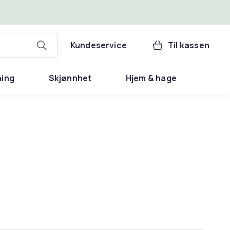
Kundeservice
Til kassen
ning
Skjønnhet
Hjem & hage