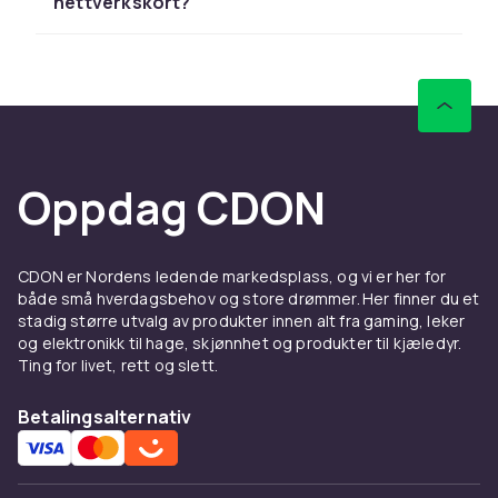
nettverkskort?
Gigabit Ethernet gir stabil og rask forbindelse
til alle enheter. Kontroller kompatibilitet med
eksisterende utstyr. Hos CDON handler du
trygt online med rask levering og enkel retur.
Utforsk hele sortimentet av nettverksutstyr
hos CDON.
Oppdag CDON
Nettverkskot & adaptere –
kjøp nettverksutstyr online
hos CDON
CDON er Nordens ledende markedsplass, og vi er her for
både små hverdagsbehov og store drømmer. Her finner du et
stadig større utvalg av produkter innen alt fra gaming, leker
Nettverkskot & adaptere er viktig
og elektronikk til hage, skjønnhet og produkter til kjæledyr.
nettverksinfrastruktur for hjemmet og
Ting for livet, rett og slett.
kontoret. Hos CDON finner du et bredt utvalg
av nettverkskot & adaptere fra kjente merker
Betalingsalternativ
som TP-Link, ASUS, Netgear, Cisco og Ubiquiti
til konkurransedyktige priser. Enten du skal
bygge hjemmenettverk eller profesjonell