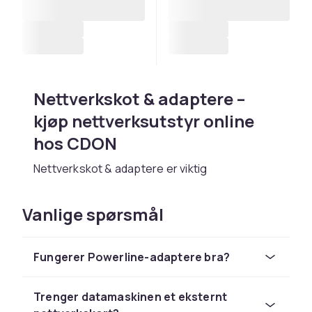
Nettverkskot & adaptere –
kjøp nettverksutstyr online
hos CDON
Nettverkskot & adaptere er viktig
nettverksinfrastruktur for hjemmet og
kontoret. Hos CDON finner du et bredt utvalg
Vanlige spørsmål
av nettverkskot & adaptere fra kjente merker
som TP-Link, ASUS, Netgear, Cisco og Ubiquiti
til konkurransedyktige priser. Enten du skal
Fungerer Powerline-adaptere bra?
bygge hjemmenettverk eller profesjonell
infrastruktur, har vi riktig løsning.
Trenger datamaskinen et eksternt
Moderne nettverksutstyr med Wi-Fi 6 og