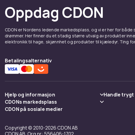
Philips til ko
Oppdag CDON
handel online
Sammenlign p
produkter lev
CDON er Nordens ledende markedsplass, og vi er her for både
Hos CDON fin
drømmer. Her finner du et stadig større utvalg av produkter inne
elektronikk til hage, skjønnhet og produkter til kjæledyr. Ting for 
Philips til ko
handel online
Sammenlign p
Betalingsalternativ
produkter lev
Hos CDON fin
Philips til ko
handel online
Hjelp og informasjon
Handle trygt
Sammenlign p
CDONs markedsplass
Vanlige spørsmål
Betaling
produkter lev
CDON på sosiale medier
Merchant Help Center
Spor pakke
Levering
Hos CDON fin
Philips til ko
Copyright © 2010-2026 CDON AB
Angre & returner her
Vilkår & polic
handel online
CDON AB, Org.nr: 556406-1702