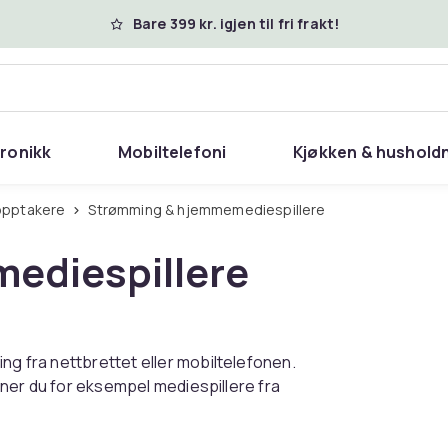
Bare 399 kr. igjen til fri frakt!
tronikk
Mobiltelefoni
Kjøkken & hushold
-opptakere
Strømming & hjemmemediespillere
ediespillere
ng fra nettbrettet eller mobiltelefonen.
inner du for eksempel mediespillere fra