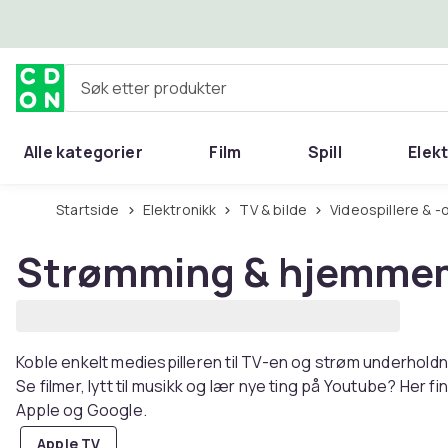
Hopp til hovedinnhold
Søk etter produkter
Alle kategorier
Film
Spill
Elek
Startside
Elektronikk
TV & bilde
Videospillere & 
Strømming & hjemmem
Koble enkelt mediespilleren til TV-en og strøm underholdni
Se filmer, lytt til musikk og lær nye ting på Youtube? Her f
Apple og Google.
Apple TV