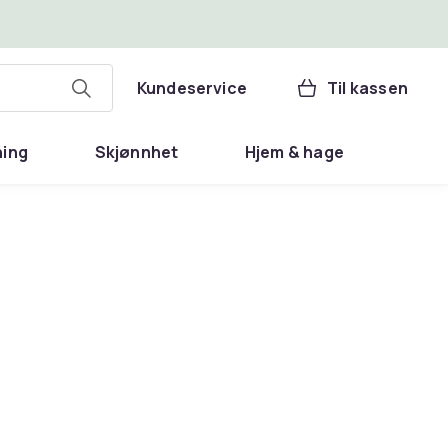
Kundeservice
Til kassen
ning
Skjønnhet
Hjem & hage