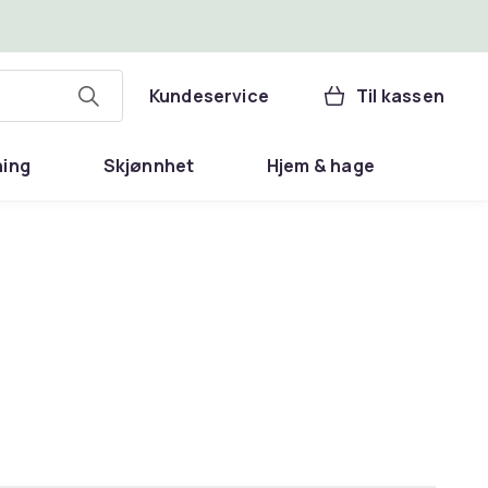
Kundeservice
Til kassen
ning
Skjønnhet
Hjem & hage