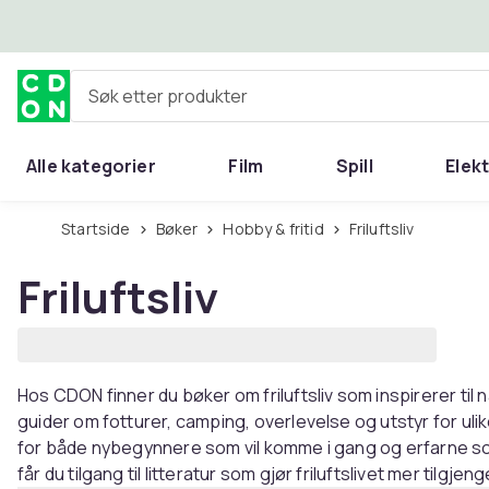
Hopp til hovedinnhold
Søk etter produkter
Alle kategorier
Film
Spill
Elek
Startside
Bøker
Hobby & fritid
Friluftsliv
Friluftsliv
Hos CDON finner du bøker om friluftsliv som inspirerer til 
guider om fotturer, camping, overlevelse og utstyr for uli
for både nybegynnere som vil komme i gang og erfarne so
får du tilgang til litteratur som gjør friluftslivet mer tilgje