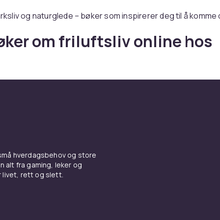
marksliv og naturglede – bøker som inspirerer deg til å komme 
øker om friluftsliv online hos
er du bøker om friluftsliv – med rask levering og trygt kjøp.
 små hverdagsbehov og store
n alt fra gaming, leker og
livet, rett og slett.