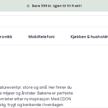
Bare 399 kr. igjen til fri frakt!
tronikk
Mobiltelefoni
Kjøkken & hushold
natureventyr, store og små. Her finner du
ke miljøer og årstider. Bøkene er perfekte
m leter etter ny inspirasjon. Med CDON
ngelig, trygt og berikende i hverdagen.