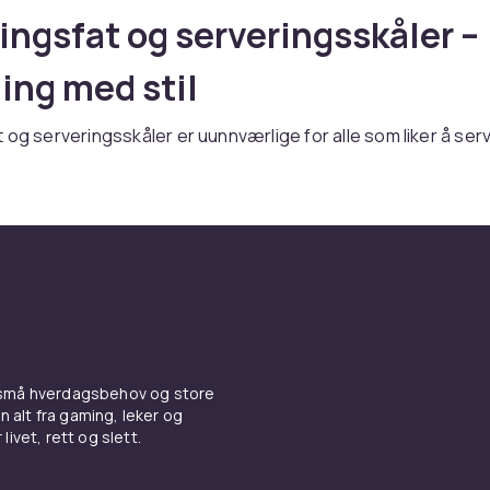
ingsfat og serveringsskåler –
ing med stil
 og serveringsskåler er uunnværlige for alle som liker å ser
n du setter frem en stor salat til familien, anretter forretter ti
pet eller presenterer tapas og koldtbord til gjester, gir de 
ene et profesjonelt og innbydende inntrykk. Et godt utvalg 
g skåler i ulike størrelser og stiler gjør at du alltid er klar til 
serveringsfat og skåler
finnes i en rekke former og størrelser, fra avlange fat til ru
 små hverdagsbehov og store
r. Flate fat passer godt til kjøtt, fisk og grønnsaker, mens dy
n alt fra gaming, leker og
staretter og sauser. Serveringsskåler brukes til salater, supp
livet, rett og slett.
er og desserter. Noen skåler er designet med lokk for å hol
om er praktisk ved lengre middager eller buffet.