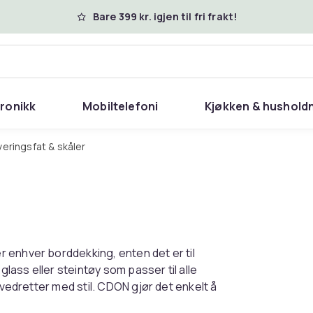
Bare 399 kr. igjen til fri frakt!
tronikk
Mobiltelefoni
Kjøkken & hushold
rveringsfat & skåler
 enhver borddekking, enten det er til
glass eller steintøy som passer til alle
ovedretter med stil. CDON gjør det enkelt å