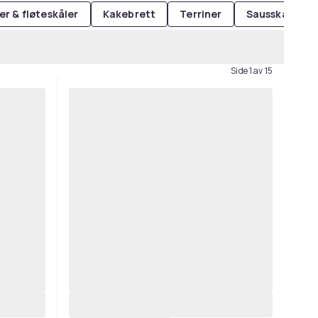
er & fløteskåler
Kakebrett
Terriner
Sausskåler
Side 1 av 15