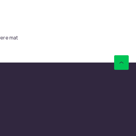
vere mat
l
rette
av
å
nde og
pe fat er
er,
de