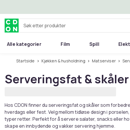
Hopp til hovedinnhold
Søk etter produkter
Alle kategorier
Film
Spill
Elek
Startside
Kjøkken & husholdning
Matserviser
Se
Serveringsfat & skåler
Hos CDON finner du serveringsfat og skåler som forbedrer
hverdags eller fest. Velg mellom tidløse design i porselen, 
typer retter. Perfekt for å servere salater, snacks eller h
skape en innbydende og vakker servering hjemme.