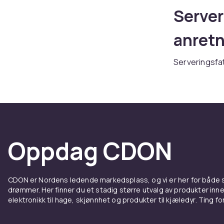
Server
anretn
Serveringsfat
med stil. Ente
middagsselska
serveringsfat
serveringsfat o
imponere.
Oppdag CDON
Typer 
Serveringsfat 
CDON er Nordens ledende markedsplass, og vi er her for både
ovale variante
drømmer. Her finner du et stadig større utvalg av produkter inne
ideelle til pa
elektronikk til hage, skjønnhet og produkter til kjæledyr. Ting for 
sideanretning
varmen, noe s