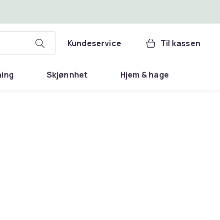
Kundeservice
Til kassen
ning
Skjønnhet
Hjem & hage