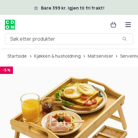
Hopp til hovedinnhold
Bare 399 kr. igjen til fri frakt!
Søk etter produkter
Startside
Kjøkken & husholdning
Matserviser
Serveri
-5 %