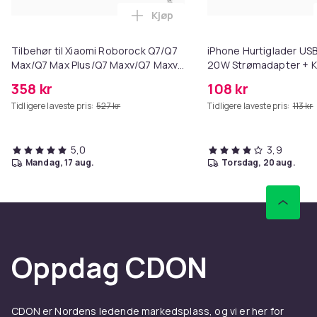
Vekt, gram
Kjøp
Legg Tilbehør til Xiaomi Robor
1400
Artikkel nr.
Tilbehør til Xiaomi Roborock Q7/Q7
iPhone Hurtiglader USB
a05bc32c-421b-52ff-8a9f-4e93deba643e
Max/Q7 Max Plus/Q7 Maxv/Q7 Maxv
20W Strømadapter + K
Ultra
358 kr
108 kr
Produktsikkerhetsinformasjon
Tidligere laveste pris:
527 kr
Tidligere laveste pris:
113 kr
5,0
3,9
mandag, 17 aug.
torsdag, 20 aug.
Oppdag CDON
CDON er Nordens ledende markedsplass, og vi er her for