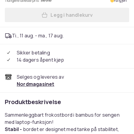
Tidligere laveste pris:
369 kr
Få igjen
Legg i handlekurv
Legg Sengebrett - Frokostb
Ti., 11 aug. - ma., 17 aug.
Sikker betaling
14 dagers åpent kjøp
Selges og leveres av
Nordmagasinet
Produktbeskrivelse
Sammenleggbart frokostbord i bambus for sengen
med laptop-funksjon!
Stabil -
bordet er designet med tanke på stabilitet,