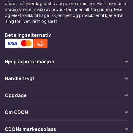
både små hverdagsbehov og store drømmer. Her finner du et
stadig større utvalg av produkter innen alt fra gaming, leker
og elektronikk til hage, skjønnhet og produkter til kjæledyr.
Ting for livet, rett og slett.
Betalingsalternativ
Hjelp og informasjon
Vanlige spørsmål
Handle trygt
Spor pakke
Betaling
Oppdage
Angre & returner her
Levering
Kategorier
Kontakt oss
Om CDON
Vilkår & policy
Varemerker
Om oss
Tilbakekallinger
CDONs markedsplass