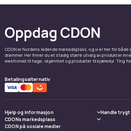
Ryatepper og
luven kjennes
stort teppe u
Oppdag CDON
lun og velkom
uttrykk, eller
I stuen skape
CDON er Nordens ledende markedsplass, og vi er her for både
sofabordet. D
drømmer. Her finner du et stadig større utvalg av produkter inne
gulvet, og de
elektronikk til hage, skjønnhet og produkter til kjæledyr. Ting for 
nok til at so
Betalingsalternativ
Materi
Luvestepper p
holdbare alte
lenge. Et ull
Hjelp og informasjon
Handle trygt
materialer so
CDONs markedsplass
Vanlige spørsmål
Betaling
rengjøre.
CDON på sosiale medier
Merchant Help Center