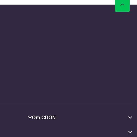
myke
sser et
en for en
et tidløst
der
eg på
m er stort
ige og
ormen
Om CDON
nklere å
Om oss