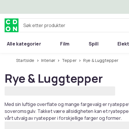
Hopp til hovedinnhold
Søk etter produkter
Alle kategorier
Film
Spill
Elek
Startside
Interiør
Tepper
Rye & Luggtepper
Rye & Luggtepper
Med sin luftige overflate og mange fargevalg er ryateppet
soveromsgulv. Takket være allsidigheten kan et ryateppe ti
vårt utvalg av ryatepper i forskjellige farger og former.