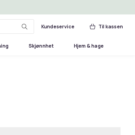
Kundeservice
Til kassen
ning
Skjønnhet
Hjem & hage