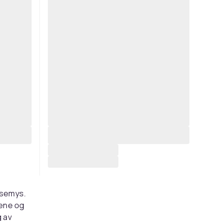
osemys.
tene og
g av