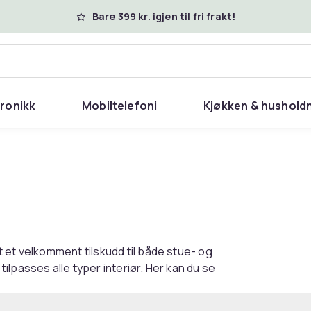
Bare 399 kr. igjen til fri frakt!
tronikk
Mobiltelefoni
Kjøkken & hushold
 et velkomment tilskudd til både stue- og
lpasses alle typer interiør. Her kan du se