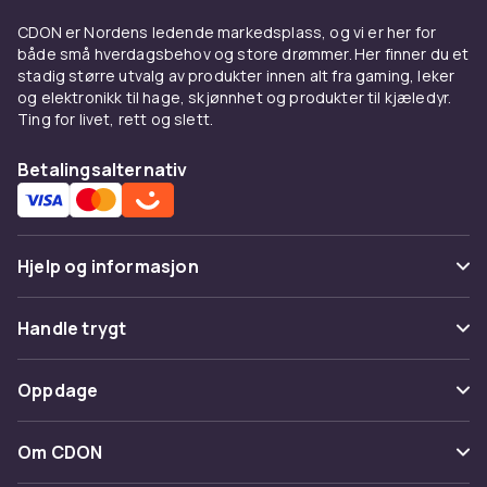
bankes godt ned – i løs sand trengs lengre
CDON er Nordens ledende markedsplass, og vi er her for
plugger – og velg gjerne en modell med vindu
både små hverdagsbehov og store drømmer. Her finner du et
så du ser barna på begge sider. På
stadig større utvalg av produkter innen alt fra gaming, leker
campingplassen fungerer skjermen også som
og elektronikk til hage, skjønnhet og produkter til kjæledyr.
romdeler mellom vognene.
Ting for livet, rett og slett.
Kjøp vindskjerm på nett hos
Betalingsalternativ
CDON
Se også våre
telt
og
leirmøbler
. Hos CDON
handler du trygt med rask levering.
Hjelp og informasjon
Vanlige spørsmål
Handle trygt
Spor pakke
Betaling
Oppdage
Angre & returner her
Levering
Kategorier
Kontakt oss
Om CDON
Vilkår & policy