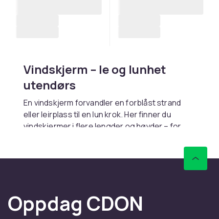
Vindskjerm – le og lunhet
utendørs
En vindskjerm forvandler en forblåst strand
eller leirplass til en lun krok. Her finner du
vindskjermer i flere lengder og høyder – for
stranddagen, campingplassen og terrassen –
som også gir privatliv når naboene er nærme.
Velg riktig vindskjerm
Lengder på fire-fem meter gir le for hele
Oppdag CDON
familien, mens kortere skjermer er lettere å
bære til stranden. Sjekk at stengene kan