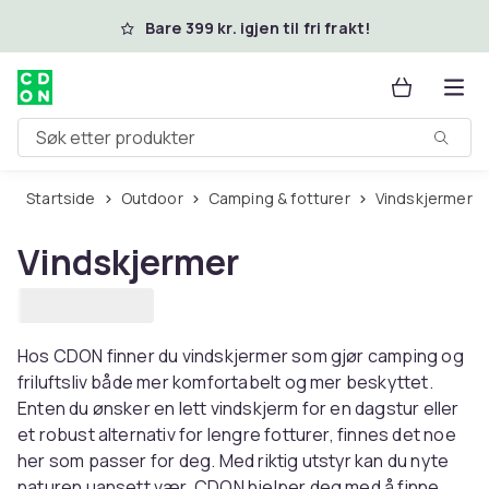
Hopp til hovedinnhold
Bare 399 kr. igjen til fri frakt!
Søk etter produkter
Startside
Outdoor
Camping & fotturer
Vindskjermer
Vindskjermer
Hos CDON finner du vindskjermer som gjør camping og
friluftsliv både mer komfortabelt og mer beskyttet.
Enten du ønsker en lett vindskjerm for en dagstur eller
et robust alternativ for lengre fotturer, finnes det noe
her som passer for deg. Med riktig utstyr kan du nyte
naturen uansett vær. CDON hjelper deg med å finne