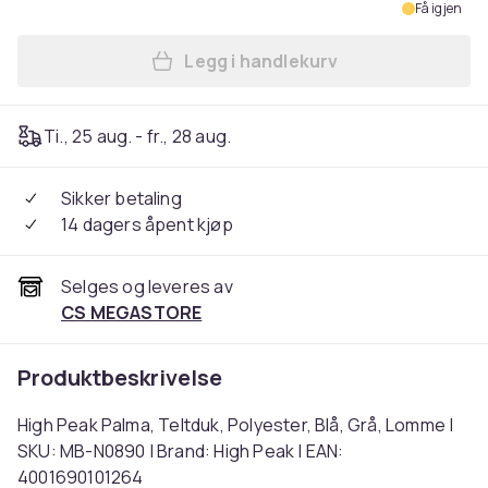
Få igjen
Legg i handlekurv
Legg High Peak Palma, Teltd
Ti., 25 aug. - fr., 28 aug.
Sikker betaling
14 dagers åpent kjøp
Selges og leveres av
CS MEGASTORE
Produktbeskrivelse
High Peak Palma, Teltduk, Polyester, Blå, Grå, Lomme |
SKU: MB-N0890 | Brand: High Peak | EAN:
4001690101264