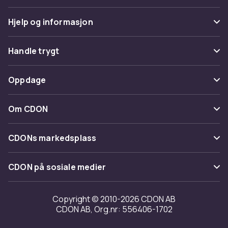
Hjelp og informasjon
Vanlige spørsmål
Handle trygt
Spor pakke
Betaling
Oppdage
Angre & returner her
Levering
Kategorier
Kontakt oss
Om CDON
Vilkår & policy
Varemerker
Om oss
Tilbakekallinger
CDONs markedsplass
Guider
Kundeanmeldelser
Merchant Help Center
CDON på sosiale medier
Jobbe på CDON
Investor relations
Copyright © 2010-2026 CDON AB
CDON AB, Org.nr: 556406-1702
Tilgjengelighet