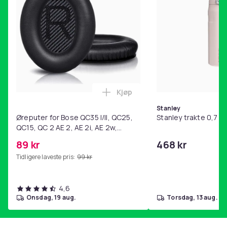
Kjøp
Legg Øreputer for Bose QC35 I/
Stanley
Øreputer for Bose QC35 I/II, QC25,
Stanley trakte 0,7 l,
QC15, QC 2 AE 2, AE 2i, AE 2w,
SoundTrue, SoundLink Black
89 kr
468 kr
Tidligere laveste pris:
99 kr
4,6
onsdag, 19 aug.
torsdag, 13 aug.