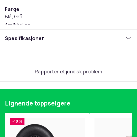
Farge
Blå, Grå
Artikkel nr.
e97bee24-390f-5939-8346-bbce609efc62
Spesifikasjoner
Produktsikkerhetsinformasjon
Rapporter et juridisk problem
Lignende toppselgere
-10 %