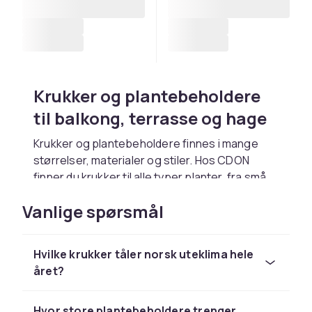
Krukker og plantebeholdere
til balkong, terrasse og hage
Krukker og plantebeholdere finnes i mange
størrelser, materialer og stiler. Hos CDON
finner du krukker til alle typer planter, fra små
urtekrukker til store plantekar for trær og
Vanlige spørsmål
busker.
Materiale og form: velg etter
Hvilke krukker tåler norsk uteklima hele
stil og funksjon
året?
Terracotta gir klassisk utseende og puster
godt. Plast er lett og frostsikker. Metall og
Hvor store plantebeholdere trenger