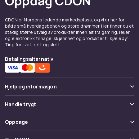
Oppdag CDON
Kjøp krukker og
plantebeholdere hos CDON
CDON er Nordens ledende markedsplass, og vi er her for
Bredt utvalg av krukker for alle behov og stiler.
både små hverdagsbehov og store drømmer. Her finner du et
stadig større utvalg av produkter innen alt fra gaming, leker
Valg av materiale for potter
og elektronikk til hage, skjønnhet og produkter til kjæledyr.
Ting for livet, rett og slett.
Terrakottapotter av leire puster godt og
passer tørre planter, mens plastpotter og
Betalingsalternativ
selvvannende modeller holder på fuktigheten
lenger og passer på balkongen. Større trær
og busker trenger solide utepotter som tåler
frost. Velg alltid potter med dreneringshull for
Hjelp og informasjon
å beskytte røttene mot overskudd av
fuktighet. Hos CDON finner du potter og
Vanlige spørsmål
Handle trygt
innsatser
til alle rom.
Spor pakke
Betaling
Oppdage
Angre & returner her
Levering
Kategorier