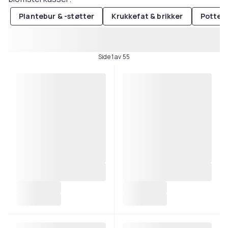
Plantebur & -støtter
Krukkefat & brikker
Potter 
Side 1 av 55