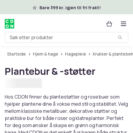
Hopp til hovedinnhold
Bare 399 kr. igjen til fri frakt!
Søk etter produkter
Startside
Hjem & hage
Hagepleie
Krukker & plantebe
Plantebur & -støtter
Hos CDON finner du plantestøtter og rosebuer som
hjelper plantene dine å vokse med stil og stabilitet. Velg
mellom klassiske metallbuer, dekorative støtter og
praktiske bur for både roser og klatreplanter. Perfekt
for deg som ønsker å skape en grønn og harmonisk
hage. Med CDON er det enkelt å gi hagen både struktur