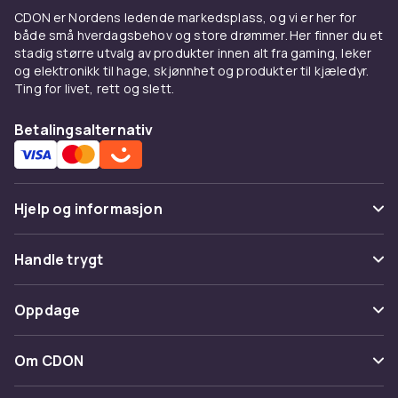
nytte av trepinner eller metallrammer. Stil er
CDON er Nordens ledende markedsplass, og vi er her for
både små hverdagsbehov og store drømmer. Her finner du et
viktig fordi plantestøtter er en synlig del av
stadig større utvalg av produkter innen alt fra gaming, leker
hagen. Hos CDON omfatter utvalget både
og elektronikk til hage, skjønnhet og produkter til kjæledyr.
funksjonelle og dekorative løsninger. Kjøp
Ting for livet, rett og slett.
plantestøtter hos CDON.
Betalingsalternativ
Hjelp og informasjon
Vanlige spørsmål
Handle trygt
Spor pakke
Betaling
Oppdage
Angre & returner her
Levering
Kategorier
Kontakt oss
Om CDON
Vilkår & policy
Varemerker