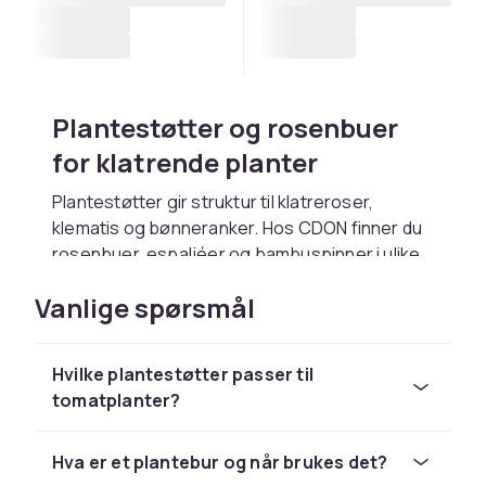
Plantestøtter og rosenbuer
for klatrende planter
Plantestøtter gir struktur til klatreroser,
klematis og bønneranker. Hos CDON finner du
rosenbuer, espaljéer og bambuspinner i ulike
størrelser.
Vanlige spørsmål
Rosenbuer for hagens
inngang
Hvilke plantestøtter passer til
tomatplanter?
En rosenbue skaper en vakker aksent ved
gang eller inngang. Velg galvanisert stål eller
pulverlakkert metall for lang levetid utendørs.
Hva er et plantebur og når brukes det?